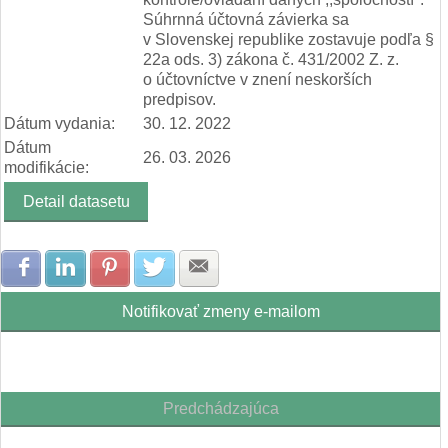
Súhrnná účtovná závierka sa
v Slovenskej republike zostavuje podľa §
22a ods. 3) zákona č. 431/2002 Z. z.
o účtovníctve v znení neskorších
predpisov.
Dátum vydania:
30. 12. 2022
Dátum
26. 03. 2026
modifikácie:
Detail datasetu
Zdielať na Facebook
Zdielať na LinkedIn
Zdielať na Pinterest
Zdielať na Twitter
Zdielať na E-mail
Notifikovať zmeny e-mailom
Predchádzajúca