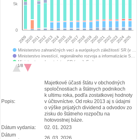
5k
0
2017
2021
2025
2012
2016
2020
2024
2011
2015
2019
2023
2010
2014
2018
2022
2009
2013
Ministerstvo zahraničných vecí a európskych záležitostí SR (v …
Ministerstvo investícií, regionálneho rozvoja a informatizácie S…
Ministerstvo zdravotníctva SR (v mil. Eur)
1/8
Ministerstvo školstva, vedy, výskumu a športu SR (v mil. Eur)
Ministerstvo hospodárstva SR (v mil. Eur)
End of interactive chart.
Ministerstvo pôdohospodárstva a rozvoja vidieka SR (v mil. Eur)
Majetkové účasti štátu v obchodných
Ministerstvo dopravy a výstavby SR (v mil. Eur)
spoločnostiach a štátnych podnikoch
Ministerstvo obrany SR (v mil. Eur)
k ultimu roka, podľa zostatkovej hodnoty
Ministerstvo vnútra SR (v mil. Eur)
Popis:
v účtovníctve. Od roku 2013 aj s údajmi
Ministerstvo práce, sociálnych vecí a rodiny SR (v mil. Eur)
o výške prijatých dividend a odvodov zo
Ministerstvo životného prostredia SR (v mil. Eur)
zisku do štátneho rozpočtu na
Správa štátnych hmotných rezerv SR (v mil. Eur)
hotovostnej báze.
Úrad pre normalizáciu, metrológiu a skúšobníctvo SR (v mil. Eu…
Ministerstvo cestovného ruchu a športu SR (v mil. Eur)
Dátum vydania:
02. 01. 2023
Ministerstvo financií SR (v mil. Eur)
Dátum
26. 03. 2026
Všeobecná pokladničná správa (v mil. Eur)