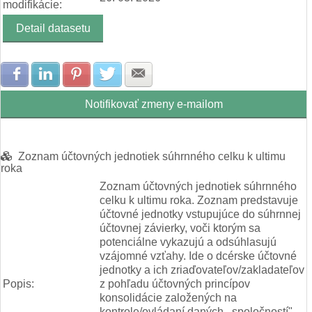
modifikácie:
Detail datasetu
Zdielať na Facebook
Zdielať na LinkedIn
Zdielať na Pinterest
Zdielať na Twitter
Zdielať na E-mail
Notifikovať zmeny e-mailom
Zoznam účtovných jednotiek súhrnného celku k ultimu
roka
Zoznam účtovných jednotiek súhrnného
celku k ultimu roka. Zoznam predstavuje
účtovné jednotky vstupujúce do súhrnnej
účtovnej závierky, voči ktorým sa
potenciálne vykazujú a odsúhlasujú
vzájomné vzťahy. Ide o dcérske účtovné
jednotky a ich zriaďovateľov/zakladateľov
Popis:
z pohľadu účtovných princípov
konsolidácie založených na
kontrole/ovládaní daných ,,spoločností".