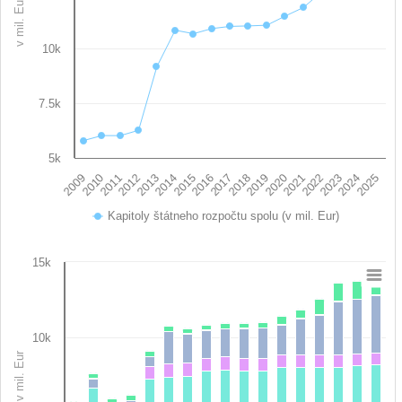
v mil. Eur
10k
7.5k
5k
2017
2020
2023
2009
2012
2015
2018
2021
2024
2010
2013
2016
2019
2022
2025
2011
2014
Kapitoly štátneho rozpočtu spolu (v mil. Eur)
End of interactive chart.
15k
Chart
Bar chart with 16 data series.
10k
View as data table, Chart
v mil. Eur
The chart has 1 X axis displaying categories.
The chart has 1 Y axis displaying v mil. Eur. Data ranges from 0