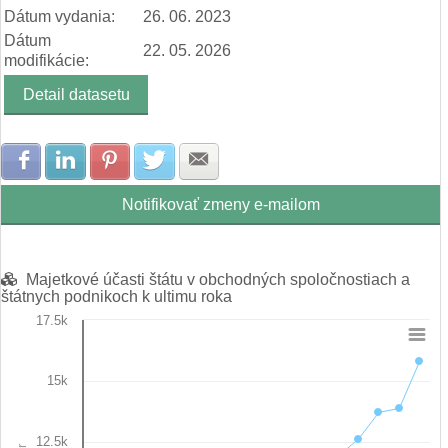
Dátum vydania:
26. 06. 2023
Dátum
22. 05. 2026
modifikácie:
Detail datasetu
Zdielať na Facebook
Zdielať na LinkedIn
Zdielať na Pinterest
Zdielať na Twitter
Zdielať na E-mail
Notifikovať zmeny e-mailom
Majetkové účasti štátu v obchodných spoločnostiach a
štátnych podnikoch k ultimu roka
17.5k
Chart
15k
Line chart with 17 data points.
View as data table, Chart
The chart has 1 X axis displaying categories.
12.5k
The chart has 1 Y axis displaying v mil. Eur. Data ranges from 