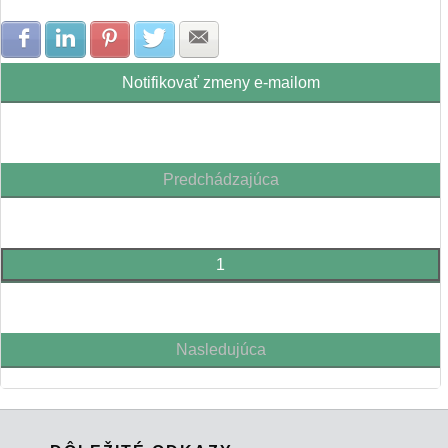
Zdielať na Facebook
Zdielať na LinkedIn
Zdielať na Pinterest
Zdielať na Twitter
Zdielať na E-mail
Notifikovať zmeny e-mailom
Predchádzajúca
1
Nasledujúca