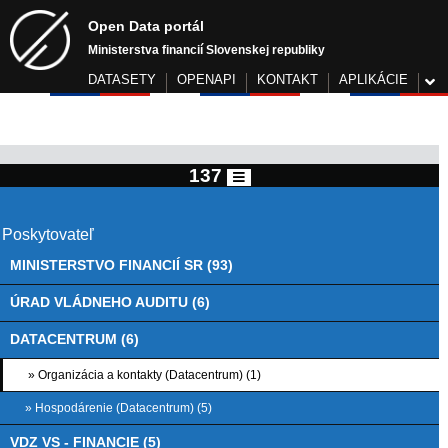
Open Data portál
Ministerstva financií Slovenskej republiky
DATASETY
OPENAPI
KONTAKT
APLIKÁCIE
137
Poskytovateľ
MINISTERSTVO FINANCIÍ SR (93)
ÚRAD VLÁDNEHO AUDITU (6)
DATACENTRUM (6)
» Organizácia a kontakty (Datacentrum) (1)
» Hospodárenie (Datacentrum) (5)
VDZ VS - FINANCIE (5)