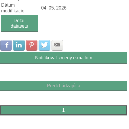
Dátum
04. 05. 2026
modifikácie:
Detail
datasetu
Zdielať na Facebook
Zdielať na LinkedIn
Zdielať na Pinterest
Zdielať na Twitter
Zdielať na E-mail
Notifikovať zmeny e-mailom
Predchádzajúca
1