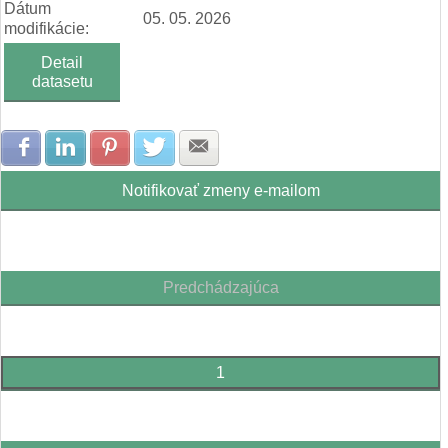
Dátum
05. 05. 2026
modifikácie:
Detail
datasetu
Zdielať na Facebook
Zdielať na LinkedIn
Zdielať na Pinterest
Zdielať na Twitter
Zdielať na E-mail
Notifikovať zmeny e-mailom
Predchádzajúca
1