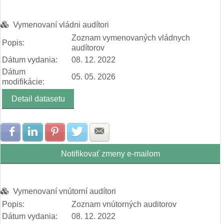
Vymenovaní vládni audítori
Zoznam vymenovaných vládnych
Popis:
audítorov
Dátum vydania:
08. 12. 2022
Dátum
05. 05. 2026
modifikácie:
Detail datasetu
Zdielať na Facebook
Zdielať na LinkedIn
Zdielať na Pinterest
Zdielať na Twitter
Zdielať na E-mail
Notifikovať zmeny e-mailom
Vymenovaní vnútorní audítori
Popis:
Zoznam vnútorných auditorov
Dátum vydania:
08. 12. 2022