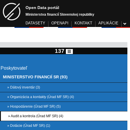
Open Data portál
Ministerstva financií Slovenskej republiky
DATASETY
OPENAPI
KONTAKT
APLIKÁCIE
137
Poskytovateľ
MINISTERSTVO FINANCIÍ SR (93)
» Dátový inventár (3)
» Organizácia a kontakty (Úrad MF SR) (4)
» Hospodárenie (Úrad MF SR) (5)
» Audit a kontrola (Úrad MF SR) (4)
» Dotácie (Úrad MF SR) (1)