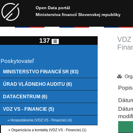
Open Data portál
Ministerstva financií Slovenskej republiky
VDZ 
137
Finan
Poskytovateľ
MINISTERSTVO FINANCIÍ SR (93)
Org
ÚRAD VLÁDNEHO AUDITU (6)
Popis
DATACENTRUM (6)
Dátum
Dátu
VDZ VS - FINANCIE (5)
modif
» Hospodárenie (VDZ VS - Financie) (4)
» Organizácia a kontakty (VDZ VS - Financie) (1)