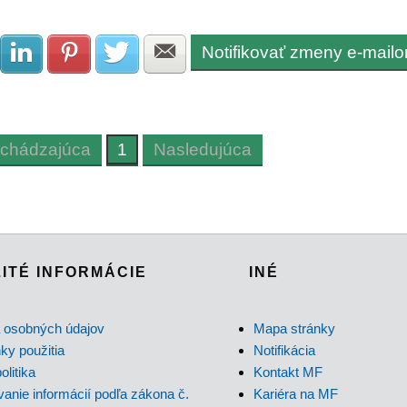
Notifikovať zmeny e-mail
Zdielať na Facebook
Zdielať na LinkedIn
Zdielať na Pinterest
Zdielať na Twitter
Zdielať na E-mail
chádzajúca
1
Nasledujúca
ITÉ INFORMÁCIE
INÉ
 osobných údajov
Mapa stránky
y použitia
Notifikácia
olitika
Kontakt MF
anie informácií podľa zákona č.
Kariéra na MF