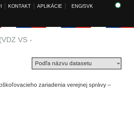
I
KONTAKT
APLIKÁCIE
ENG
/
SVK
 (VDZ VS -
oškoľovacieho zariadenia verejnej správy –