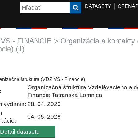
DATASETY
OPENAP
VS - FINANCIE > Organizácia a kontakty
cie) (1)
anizačná štruktúra (VDZ VS - Financie)
Organizačná štruktúra Vzdelávacieho a d
:
Financie Tatranská Lomnica
 vydania:
28. 04. 2026
m
04. 05. 2026
ikácie:
Detail datasetu