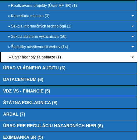
» Realizované projekty (Úrad MF SR) (1)
» Kancelária ministra (3)
» Sekcia informačných technológií (1)
» Sekcia štátneho výkazníctva (56)
» Štatistiky návštevnosti webov (14)
» Útvar hodnoty za peniaze (1)
ÚRAD VLÁDNEHO AUDITU (6)
DATACENTRUM (6)
VDZ VS - FINANCIE (5)
ŠTÁTNA POKLADNICA (9)
ARDAL (7)
ÚRAD PRE REGULÁCIU HAZARDNÝCH HIER (6)
EXIMBANKA SR (5)