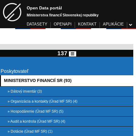
Open Data portál
Ministerstva financií Slovenskej republiky
DATASETY
OPENAPI
KONTAKT
APLIKÁCIE
137
Poskytovateľ
MINISTERSTVO FINANCIÍ SR (93)
» Dátový inventár (3)
» Organizácia a kontakty (Úrad MF SR) (4)
» Hospodárenie (Úrad MF SR) (5)
» Audit a kontrola (Úrad MF SR) (4)
» Dotácie (Úrad MF SR) (1)