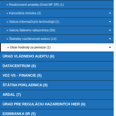
» Realizované projekty (Úrad MF SR) (1)
» Kancelária ministra (3)
» Sekcia informačných technológií (1)
» Sekcia štátneho výkazníctva (56)
» Štatistiky návštevnosti webov (14)
» Útvar hodnoty za peniaze (1)
ÚRAD VLÁDNEHO AUDITU (6)
DATACENTRUM (6)
VDZ VS - FINANCIE (5)
ŠTÁTNA POKLADNICA (9)
ARDAL (7)
ÚRAD PRE REGULÁCIU HAZARDNÝCH HIER (6)
EXIMBANKA SR (5)