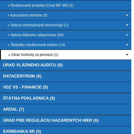
» Realizované projekty (Úrad MF SR) (1)
» Kancelária ministra (3)
» Sekcia informačných technológií (1)
» Sekcia štátneho výkazníctva (56)
» Štatistiky návštevnosti webov (14)
» Útvar hodnoty za peniaze (1)
ÚRAD VLÁDNEHO AUDITU (6)
DATACENTRUM (6)
VDZ VS - FINANCIE (5)
ŠTÁTNA POKLADNICA (9)
ARDAL (7)
ÚRAD PRE REGULÁCIU HAZARDNÝCH HIER (6)
EXIMBANKA SR (5)