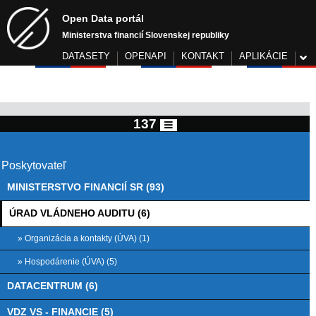
Open Data portál
Ministerstva financií Slovenskej republiky
DATASETY
OPENAPI
KONTAKT
APLIKÁCIE
137
Poskytovateľ
MINISTERSTVO FINANCIÍ SR (93)
ÚRAD VLÁDNEHO AUDITU (6)
» Organizácia a kontakty (ÚVA) (1)
» Hospodárenie (ÚVA) (5)
DATACENTRUM (6)
VDZ VS - FINANCIE (5)