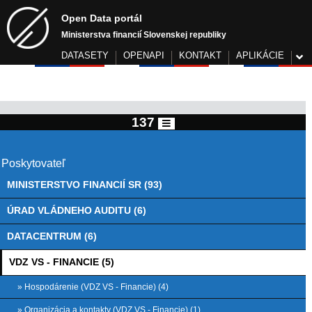
Open Data portál
Ministerstva financií Slovenskej republiky
DATASETY
OPENAPI
KONTAKT
APLIKÁCIE
137
Poskytovateľ
MINISTERSTVO FINANCIÍ SR (93)
ÚRAD VLÁDNEHO AUDITU (6)
DATACENTRUM (6)
VDZ VS - FINANCIE (5)
» Hospodárenie (VDZ VS - Financie) (4)
» Organizácia a kontakty (VDZ VS - Financie) (1)