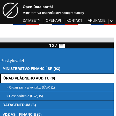
Open Data portál
Ministerstva financií Slovenskej republiky
DATASETY
OPENAPI
KONTAKT
APLIKÁCIE
137
Poskytovateľ
MINISTERSTVO FINANCIÍ SR (93)
ÚRAD VLÁDNEHO AUDITU (6)
» Organizácia a kontakty (ÚVA) (1)
» Hospodárenie (ÚVA) (5)
DATACENTRUM (6)
VDZ VS - FINANCIE (5)