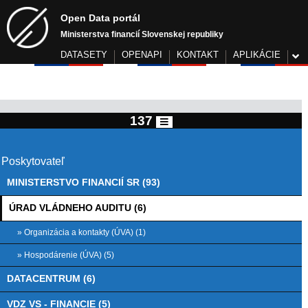
Open Data portál
Ministerstva financií Slovenskej republiky
DATASETY
OPENAPI
KONTAKT
APLIKÁCIE
137
Poskytovateľ
MINISTERSTVO FINANCIÍ SR (93)
ÚRAD VLÁDNEHO AUDITU (6)
» Organizácia a kontakty (ÚVA) (1)
» Hospodárenie (ÚVA) (5)
DATACENTRUM (6)
VDZ VS - FINANCIE (5)