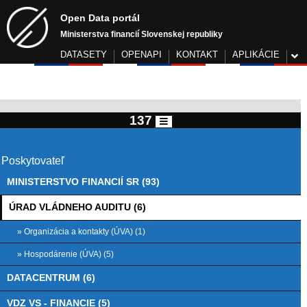
Open Data portál
Ministerstva financií Slovenskej republiky
DATASETY
OPENAPI
KONTAKT
APLIKÁCIE
137
Poskytovateľ
MINISTERSTVO FINANCIÍ SR (93)
ÚRAD VLÁDNEHO AUDITU (6)
» Organizácia a kontakty (ÚVA) (1)
» Hospodárenie (ÚVA) (5)
DATACENTRUM (6)
VDZ VS - FINANCIE (5)