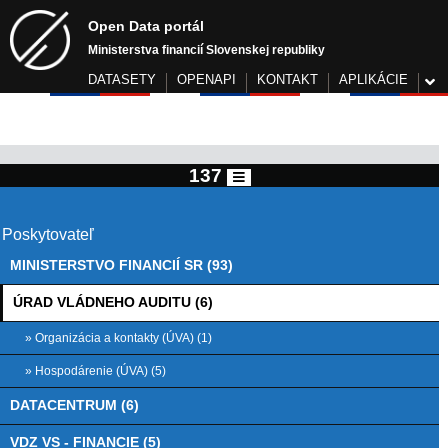
Open Data portál
Ministerstva financií Slovenskej republiky
DATASETY
OPENAPI
KONTAKT
APLIKÁCIE
137
Poskytovateľ
MINISTERSTVO FINANCIÍ SR (93)
ÚRAD VLÁDNEHO AUDITU (6)
» Organizácia a kontakty (ÚVA) (1)
» Hospodárenie (ÚVA) (5)
DATACENTRUM (6)
VDZ VS - FINANCIE (5)