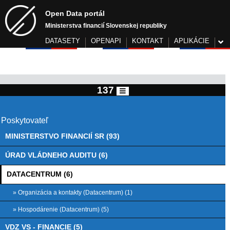
Open Data portál
Ministerstva financií Slovenskej republiky
DATASETY
OPENAPI
KONTAKT
APLIKÁCIE
137
Poskytovateľ
MINISTERSTVO FINANCIÍ SR (93)
ÚRAD VLÁDNEHO AUDITU (6)
DATACENTRUM (6)
» Organizácia a kontakty (Datacentrum) (1)
» Hospodárenie (Datacentrum) (5)
VDZ VS - FINANCIE (5)