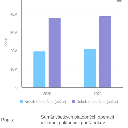
Chart
40M
Bar chart with 2 data series.
View as data table, Chart
The chart has 1 X axis displaying categories.
The chart has 1 Y axis displaying počet. Data ranges from 19
30M
počet
20M
10M
0
2020
2021
Kreditné operácie (počet)
Debetné operácie (počet)
End of interactive chart.
Sumár všetkých platobných operácií
Popis:
v štátnej pokladnici podľa rokov