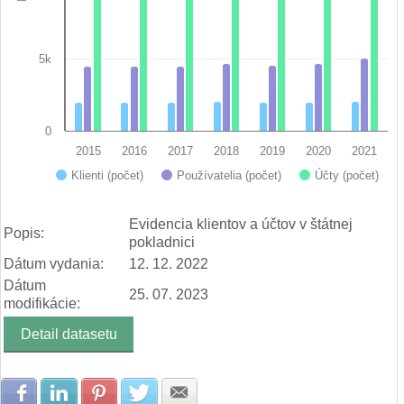
5k
0
2015
2016
2017
2018
2019
2020
2021
Účty (počet)
Klienti (počet)
Používatelia (počet)
End of interactive chart.
Evidencia klientov a účtov v štátnej
Popis:
pokladnici
Dátum vydania:
12. 12. 2022
Dátum
25. 07. 2023
modifikácie:
Detail datasetu
Zdielať na Facebook
Zdielať na LinkedIn
Zdielať na Pinterest
Zdielať na Twitter
Zdielať na E-mail