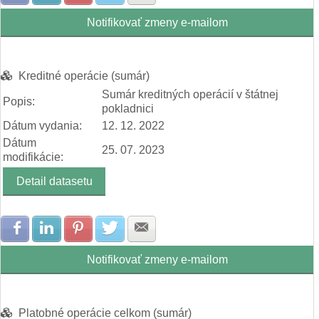
Notifikovať zmeny e-mailom
Kreditné operácie (sumár)
Sumár kreditných operácií v štátnej
Popis:
pokladnici
Dátum vydania:
12. 12. 2022
Dátum
25. 07. 2023
modifikácie:
Detail datasetu
Zdielať na Facebook
Zdielať na LinkedIn
Zdielať na Pinterest
Zdielať na Twitter
Zdielať na E-mail
Notifikovať zmeny e-mailom
Platobné operácie celkom (sumár)