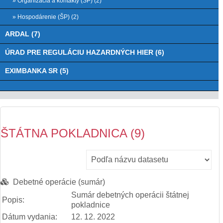
» Organizácia a kontakty (ŠP) (2)
» Hospodárenie (ŠP) (2)
ARDAL (7)
ÚRAD PRE REGULÁCIU HAZARDNÝCH HIER (6)
EXIMBANKA SR (5)
ŠTÁTNA POKLADNICA (9)
Debetné operácie (sumár)
Sumár debetných operácii štátnej
Popis:
pokladnice
Dátum vydania:
12. 12. 2022