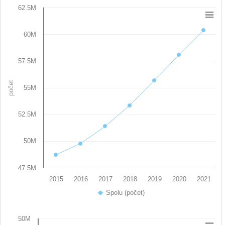
62.5M
Chart
60M
Line chart with 7 data points.
View as data table, Chart
The chart has 1 X axis displaying categories.
57.5M
The chart has 1 Y axis displaying počet. Data ranges from 48
počet
55M
52.5M
50M
47.5M
2015
2016
2017
2018
2019
2020
2021
Spolu (počet)
End of interactive chart.
50M