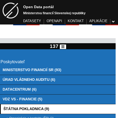
Open Data portál
Ministerstva financií Slovenskej republiky
DATASETY
OPENAPI
KONTAKT
APLIKÁCIE
137
Poskytovateľ
MINISTERSTVO FINANCIÍ SR (93)
ÚRAD VLÁDNEHO AUDITU (6)
DATACENTRUM (6)
VDZ VS - FINANCIE (5)
ŠTÁTNA POKLADNICA (9)