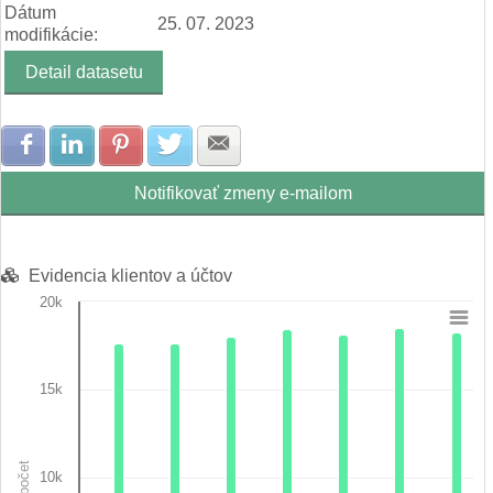
Dátum
25. 07. 2023
modifikácie:
Detail datasetu
Zdielať na Facebook
Zdielať na LinkedIn
Zdielať na Pinterest
Zdielať na Twitter
Zdielať na E-mail
Notifikovať zmeny e-mailom
Evidencia klientov a účtov
20k
Chart
Bar chart with 3 data series.
15k
View as data table, Chart
The chart has 1 X axis displaying categories.
The chart has 1 Y axis displaying počet. Data ranges from 1990
počet
10k