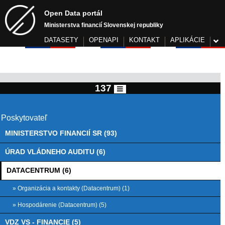
Open Data portál
Ministerstva financií Slovenskej republiky
DATASETY
OPENAPI
KONTAKT
APLIKÁCIE
137
Poskytovateľ
MINISTERSTVO FINANCIÍ SR (93)
ÚRAD VLÁDNEHO AUDITU (6)
DATACENTRUM (6)
» Organizácia a kontakty (Datacentrum) (1)
» Hospodárenie (Datacentrum) (5)
VDZ VS - FINANCIE (5)