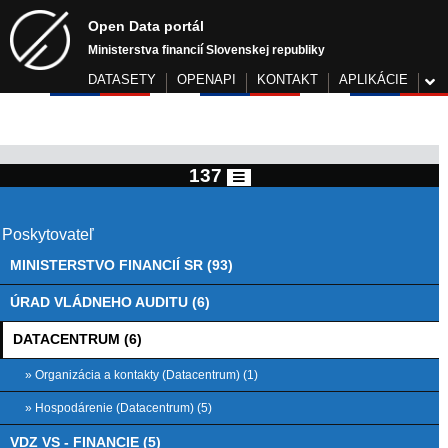
Open Data portál
Ministerstva financií Slovenskej republiky
DATASETY
OPENAPI
KONTAKT
APLIKÁCIE
137
Poskytovateľ
MINISTERSTVO FINANCIÍ SR (93)
ÚRAD VLÁDNEHO AUDITU (6)
DATACENTRUM (6)
» Organizácia a kontakty (Datacentrum) (1)
» Hospodárenie (Datacentrum) (5)
VDZ VS - FINANCIE (5)