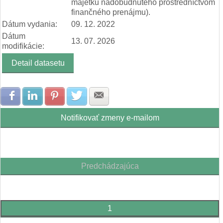
majetku nadobudnutého prostredníctvom
finančného prenájmu).
Dátum vydania:
09. 12. 2022
Dátum
13. 07. 2026
modifikácie:
Detail datasetu
Zdielať na Facebook
Zdielať na LinkedIn
Zdielať na Pinterest
Zdielať na Twitter
Zdielať na E-mail
Notifikovať zmeny e-mailom
Predchádzajúca
1