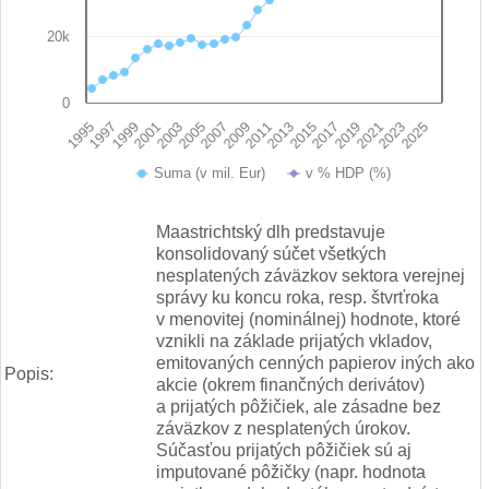
20k
0
1995
1997
1999
2001
2003
2005
2007
2009
2011
2013
2015
2017
2019
2021
2023
2025
Suma (v mil. Eur)
v % HDP (%)
End of interactive chart.
Maastrichtský dlh predstavuje
konsolidovaný súčet všetkých
nesplatených záväzkov sektora verejnej
správy ku koncu roka, resp. štvrťroka
v menovitej (nominálnej) hodnote, ktoré
vznikli na základe prijatých vkladov,
emitovaných cenných papierov iných ako
Popis:
akcie (okrem finančných derivátov)
a prijatých pôžičiek, ale zásadne bez
záväzkov z nesplatených úrokov.
Súčasťou prijatých pôžičiek sú aj
imputované pôžičky (napr. hodnota