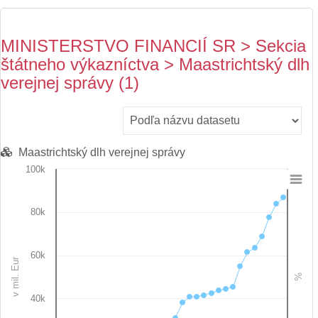
MINISTERSTVO FINANCIÍ SR > Sekcia
štátneho výkazníctva > Maastrichtský dlh
verejnej správy (1)
Maastrichtský dlh verejnej správy
100k
Chart
80k
Line chart with 2 lines.
View as data table, Chart
The chart has 1 X axis displaying categories.
60k
The chart has 2 Y axes displaying v mil. Eur, and %.
v mil. Eur
%
40k