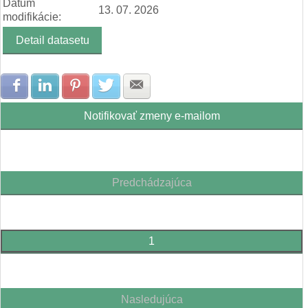
Dátum
13. 07. 2026
modifikácie:
Detail datasetu
Zdielať na Facebook
Zdielať na LinkedIn
Zdielať na Pinterest
Zdielať na Twitter
Zdielať na E-mail
Notifikovať zmeny e-mailom
Predchádzajúca
1
Nasledujúca