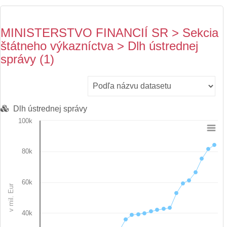
MINISTERSTVO FINANCIÍ SR > Sekcia
štátneho výkazníctva > Dlh ústrednej
správy (1)
Dlh ústrednej správy
100k
Chart
80k
Line chart with 28 data points.
View as data table, Chart
The chart has 1 X axis displaying categories.
60k
The chart has 1 Y axis displaying v mil. Eur. Data ranges from 
v mil. Eur
40k