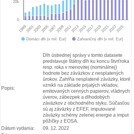
20k
0
2009
2023
1999
2013
2003
2017
2007
2021
2011
2025
2001
2015
2005
2019
Domáci dlh (v mil. Eur)
Zahraničný dlh (v mil. Eur)
End of interactive chart.
Dlh ústrednej správy v tomto datasete
predstavuje štátny dlh ku koncu štvrťroka
resp. roka v menovitej (nominálnej)
hodnote bez záväzkov z nesplatených
úrokov. Zahŕňa nesplatené záväzky, ktoré
vznikli na základe prijatých vkladov,
Popis:
emitovaných cenných papierov, vládnych
úverov, zábezpek a dlhodobých
záväzkov z obchodného styku. Súčasťou
sú aj záväzky z EFEF, imputované
záväzky schémy zelenej energie a imput
pôžičky z EOSA.
Dátum vydania:
09. 12. 2022