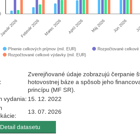
0
Január 2026
Február 2026
Marec 2026
Apríl 2026
Máj 2026
Jún 2026
Jú
Plnenie celkových príjmov (mil. EUR)
Rozpočtované celkové 
Rozpočtované celkové výdavky (mil. EUR)
 interactive chart.
Zverejňované údaje zobrazujú čerpanie š
:
hotovostnej báze a spôsob jeho financo
princípu (MF SR).
 vydania:
15. 12. 2022
m
13. 07. 2026
ikácie:
Detail datasetu