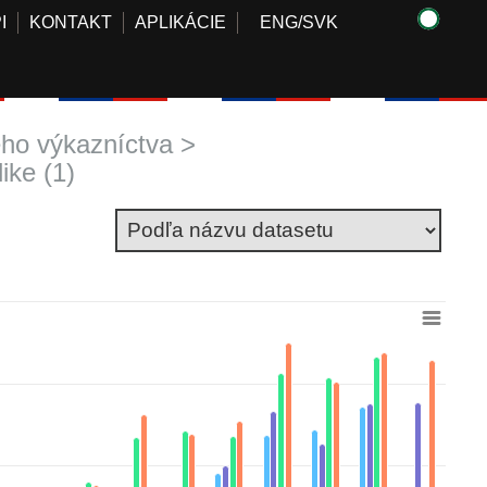
I
KONTAKT
APLIKÁCIE
ENG
/
SVK
o výkazníctva >
ike (1)
rom 10540.8 to 35040.6.