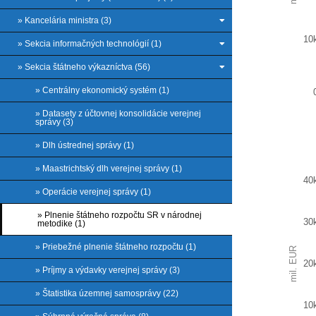
» Kancelária ministra (3)
10
» Sekcia informačných technológií (1)
» Sekcia štátneho výkazníctva (56)
» Centrálny ekonomický systém (1)
» Datasety z účtovnej konsolidácie verejnej
správy (3)
» Dlh ústrednej správy (1)
End of
» Maastrichtský dlh verejnej správy (1)
40
» Operácie verejnej správy (1)
Chart
» Plnenie štátneho rozpočtu SR v národnej
30
metodike (1)
Bar ch
» Priebežné plnenie štátneho rozpočtu (1)
mil. EUR
View as
20
The ch
» Príjmy a výdavky verejnej správy (3)
The ch
» Štatistika územnej samosprávy (22)
10