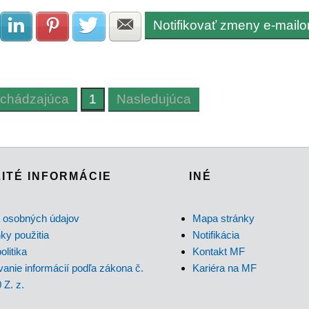
Notifikovať zmeny e-mail
Zdielať na Facebook
Zdielať na LinkedIn
Zdielať na Pinterest
Zdielať na Twitter
Zdielať na E-mail
chádzajúca
1
Nasledujúca
ITÉ INFORMÁCIE
INÉ
 osobných údajov
Mapa stránky
y použitia
Notifikácia
olitika
Kontakt MF
anie informácií podľa zákona č.
Kariéra na MF
 Z. z.