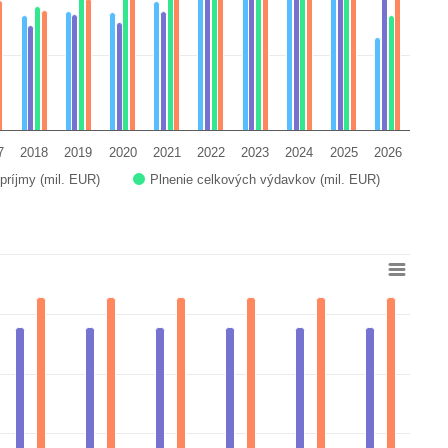
7
2018
2019
2020
2021
2022
2023
2024
2025
2026
príjmy (mil. EUR)
Plnenie celkových výdavkov (mil. EUR)
rom 1892.2 to 32899.7.