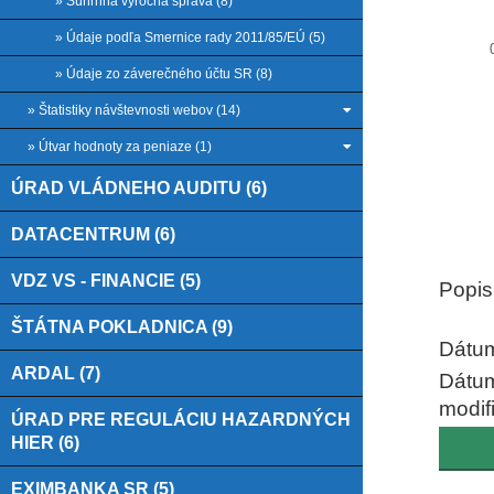
» Súhrnná výročná správa (8)
» Údaje podľa Smernice rady 2011/85/EÚ (5)
» Údaje zo záverečného účtu SR (8)
» Štatistiky návštevnosti webov (14)
» Útvar hodnoty za peniaze (1)
ÚRAD VLÁDNEHO AUDITU (6)
End of
DATACENTRUM (6)
VDZ VS - FINANCIE (5)
Popis
ŠTÁTNA POKLADNICA (9)
Dátum
ARDAL (7)
Dátu
modif
ÚRAD PRE REGULÁCIU HAZARDNÝCH
HIER (6)
EXIMBANKA SR (5)