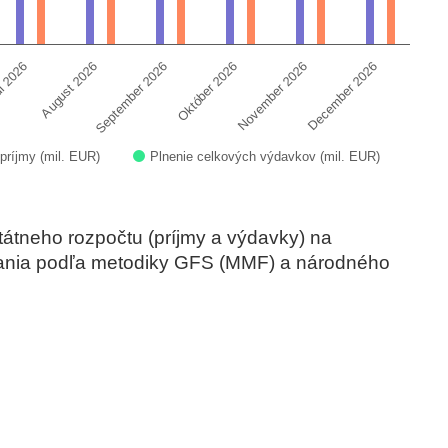
l 2026
August 2026
September 2026
Október 2026
November 2026
December 2026
príjmy (mil. EUR)
Plnenie celkových výdavkov (mil. EUR)
tátneho rozpočtu (príjmy a výdavky) na
vania podľa metodiky GFS (MMF) a národného