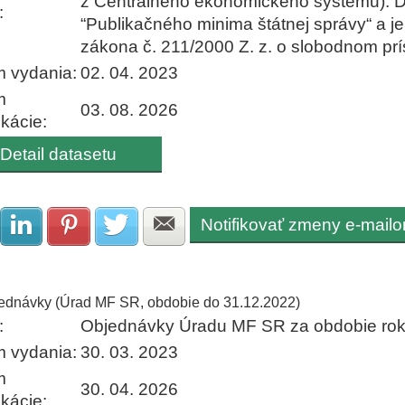
z Centrálneho ekonomického systému). Dat
:
“Publikačného minima štátnej správy“ a je
zákona č. 211/2000 Z. z. o slobodnom prí
 vydania:
02. 04. 2023
m
03. 08. 2026
ikácie:
Detail datasetu
Notifikovať zmeny e-mail
Zdielať na Facebook
Zdielať na LinkedIn
Zdielať na Pinterest
Zdielať na Twitter
Zdielať na E-mail
ednávky (Úrad MF SR, obdobie do 31.12.2022)
:
Objednávky Úradu MF SR za obdobie rok
 vydania:
30. 03. 2023
m
30. 04. 2026
ikácie: