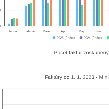
0
0
Január
Február
Marec
Apríl
Máj
Jún
2023 (Počet)
2024 (Počet)
 interactive chart.
Počet faktúr zoskupen
Faktúry od 1. 1. 2023 - Mini
ry od 1. 1. 2023 - Ministerstvo financií SR
art with 4 data series.