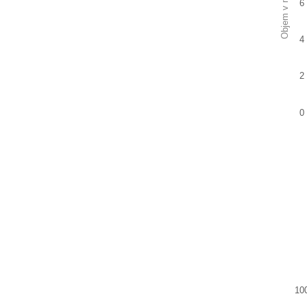
Objem v mil. EUR
6
4
2
0
End of
10