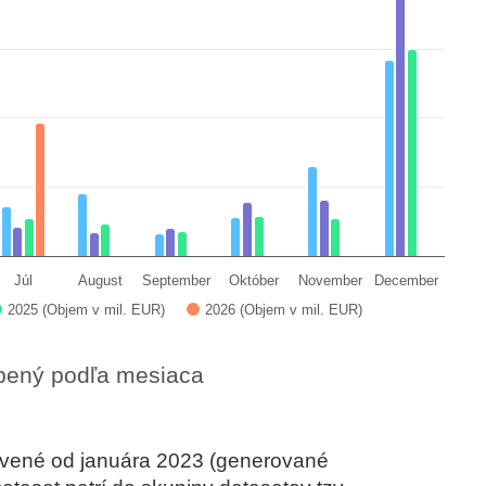
a ranges from 0.22151742 to 39.87988745.
Júl
August
September
Október
November
December
2025 (Objem v mil. EUR)
2026 (Objem v mil. EUR)
upený podľa mesiaca
avené od januára 2023 (generované