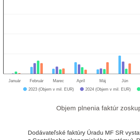
 data table, Faktúry od 1. 1. 2023 - Ministerstvo financií SR
art has 1 X axis displaying categories.
hart has 1 Y axis displaying Objem v mil. EUR. Dat
Január
Február
Marec
Apríl
Máj
Jún
2023 (Objem v mil. EUR)
2024 (Objem v mil. EUR)
 interactive chart.
Objem plnenia faktúr zosk
Dodávateľské faktúry Úradu MF SR vyst