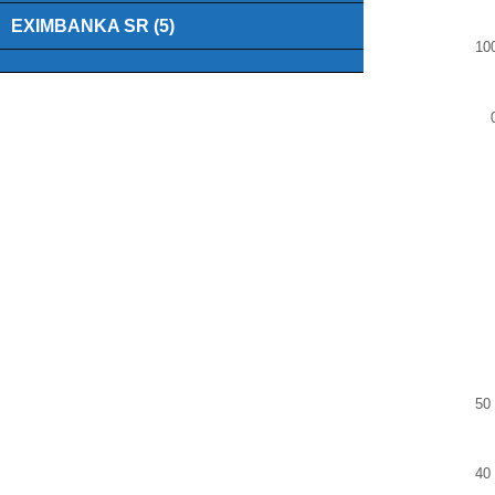
EXIMBANKA SR (5)
10
End of
50
Faktú
40
Bar ch