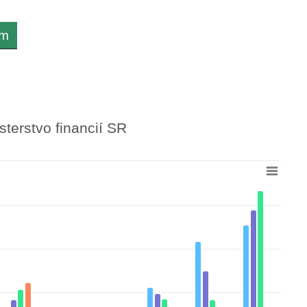
om
sterstvo financií SR
 16 to 433.