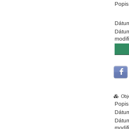
Popis
Dátum
Dátu
modif
Obj
Popis
Dátum
Dátu
modif