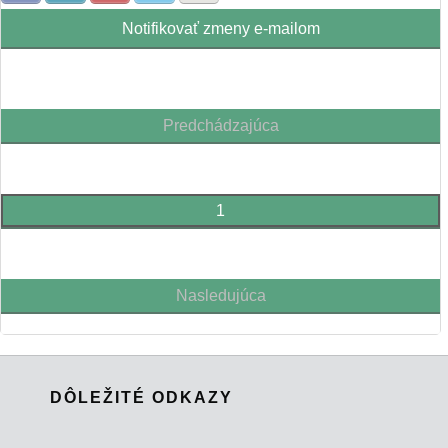
Notifikovať zmeny e-mailom
Predchádzajúca
1
Nasledujúca
DÔLEŽITÉ ODKAZY