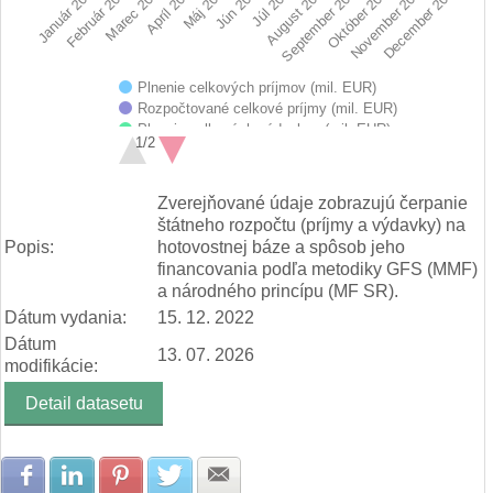
Február 2026
Máj 2026
August 2026
November 2026
Marec 2026
Jún 2026
September 2026
December 2026
Január 2026
Apríl 2026
Júl 2026
Október 2026
Plnenie celkových príjmov (mil. EUR)
Rozpočtované celkové príjmy (mil. EUR)
Plnenie celkových výdavkov (mil. EUR)
1/2
Rozpočtované celkové výdavky (mil. EUR)
End of interactive chart.
Zverejňované údaje zobrazujú čerpanie
štátneho rozpočtu (príjmy a výdavky) na
Popis:
hotovostnej báze a spôsob jeho
financovania podľa metodiky GFS (MMF)
a národného princípu (MF SR).
Dátum vydania:
15. 12. 2022
Dátum
13. 07. 2026
modifikácie:
Detail datasetu
Zdielať na Facebook
Zdielať na LinkedIn
Zdielať na Pinterest
Zdielať na Twitter
Zdielať na E-mail