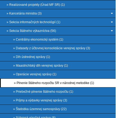
» Realizované projekty (Úrad MF SR) (1)
» Kancelária ministra (3)
» Sekcia informačných technológií (1)
» Sekcia štátneho výkazníctva (56)
» Centrálny ekonomický systém (1)
» Datasety z účtovnej konsolidácie verejnej správy (3)
» Dlh ústrednej správy (1)
» Maastrichtský dlh verejnej správy (1)
» Operácie verejnej správy (1)
» Plnenie štátneho rozpočtu SR v národnej metodike (1)
» Priebežné plnenie štátneho rozpočtu (1)
» Príjmy a výdavky verejnej správy (3)
» Štatistika územnej samosprávy (22)
» Súhrnná výročná správa (8)