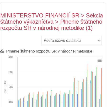
MINISTERSTVO FINANCIÍ SR > Sekcia
štátneho výkazníctva > Plnenie štátneho
rozpočtu SR v národnej metodike (1)
Plnenie štátneho rozpočtu SR v národnej metodike
40k
Chart
30k
Bar chart with 4 data series.
View as data table, Chart
The chart has 1 X axis displaying categories.
mil. EUR
The chart has 1 Y axis displaying mil. EUR. Data ranges from 
20k
10k