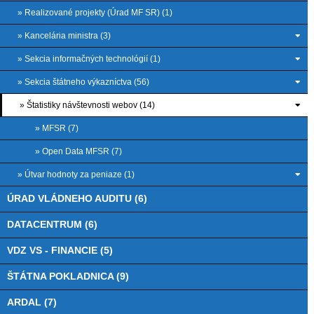
» Realizované projekty (Úrad MF SR) (1)
» Kancelária ministra (3)
» Sekcia informačných technológií (1)
» Sekcia štátneho výkazníctva (56)
» Štatistiky návštevnosti webov (14)
» MFSR (7)
» Open Data MFSR (7)
» Útvar hodnoty za peniaze (1)
ÚRAD VLÁDNEHO AUDITU (6)
DATACENTRUM (6)
VDZ VS - FINANCIE (5)
ŠTÁTNA POKLADNICA (9)
ARDAL (7)