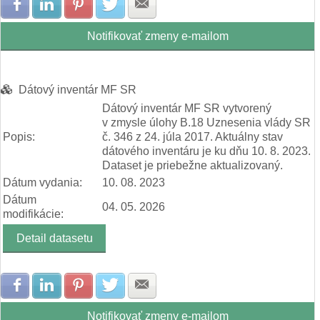
Zdielať na Facebook
Zdielať na LinkedIn
Zdielať na Pinterest
Zdielať na Twitter
Zdielať na E-mail
Notifikovať zmeny e-mailom
Dátový inventár MF SR
Dátový inventár MF SR vytvorený
v zmysle úlohy B.18 Uznesenia vlády SR
Popis:
č. 346 z 24. júla 2017. Aktuálny stav
dátového inventáru je ku dňu 10. 8. 2023.
Dataset je priebežne aktualizovaný.
Dátum vydania:
10. 08. 2023
Dátum
04. 05. 2026
modifikácie:
Detail datasetu
Zdielať na Facebook
Zdielať na LinkedIn
Zdielať na Pinterest
Zdielať na Twitter
Zdielať na E-mail
Notifikovať zmeny e-mailom