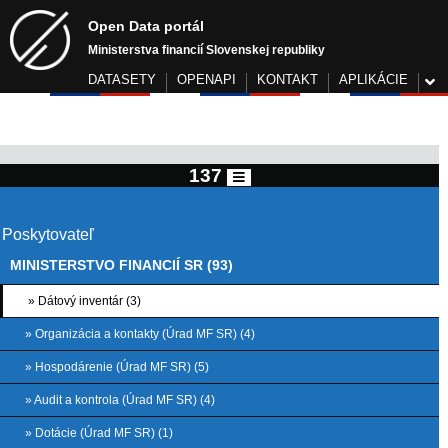
Open Data portál
Ministerstva financií Slovenskej republiky
DATASETY
OPENAPI
KONTAKT
APLIKÁCIE
137
Poskytovateľ
MINISTERSTVO FINANCIÍ SR (93)
» Dátový inventár (3)
» Organizácia a kontakty (Úrad MF SR) (4)
» Hospodárenie (Úrad MF SR) (5)
» Audit a kontrola (Úrad MF SR) (4)
» Dotácie (Úrad MF SR) (1)