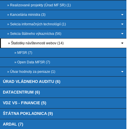
» Realizované projekty (Úrad MF SR) (1)
» Kancelária ministra (3)
» Sekcia informačných technológií (1)
» Sekcia štátneho výkazníctva (56)
» Štatistiky návštevnosti webov (14)
» MFSR (7)
» Open Data MFSR (7)
» Útvar hodnoty za peniaze (1)
ÚRAD VLÁDNEHO AUDITU (6)
DATACENTRUM (6)
VDZ VS - FINANCIE (5)
ŠTÁTNA POKLADNICA (9)
ARDAL (7)