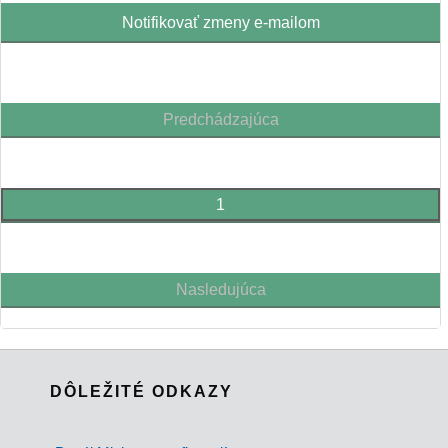
Notifikovať zmeny e-mailom
Predchádzajúca
1
Nasledujúca
DÔLEŽITÉ ODKAZY