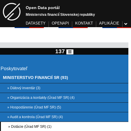
Open Data portál
Ministerstva financií Slovenskej republiky
DATASETY
OPENAPI
KONTAKT
APLIKÁCIE
137
Poskytovateľ
MINISTERSTVO FINANCIÍ SR (93)
» Dátový inventár (3)
» Organizácia a kontakty (Úrad MF SR) (4)
» Hospodárenie (Úrad MF SR) (5)
» Audit a kontrola (Úrad MF SR) (4)
» Dotácie (Úrad MF SR) (1)