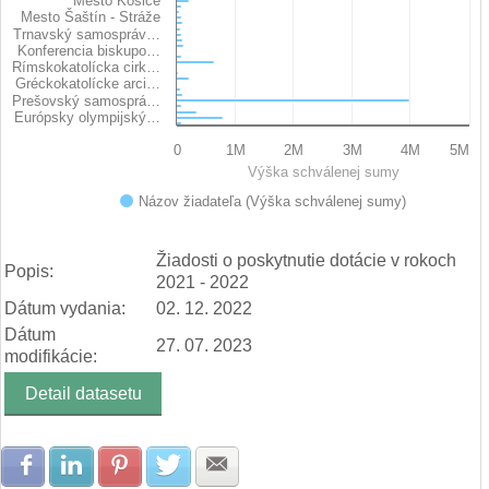
Mesto Košice
Mesto Šaštín - Stráže
Trnavský samospráv…
Konferencia biskupo…
Rímskokatolícka cirk…
Gréckokatolícke arci…
Prešovský samosprá…
Európsky olympijský…
0
1M
2M
3M
4M
5M
Výška schválenej sumy
Názov žiadateľa (Výška schválenej sumy)
End of interactive chart.
Žiadosti o poskytnutie dotácie v rokoch
Popis:
2021 - 2022
Dátum vydania:
02. 12. 2022
Dátum
27. 07. 2023
modifikácie:
Detail datasetu
Zdielať na Facebook
Zdielať na LinkedIn
Zdielať na Pinterest
Zdielať na Twitter
Zdielať na E-mail