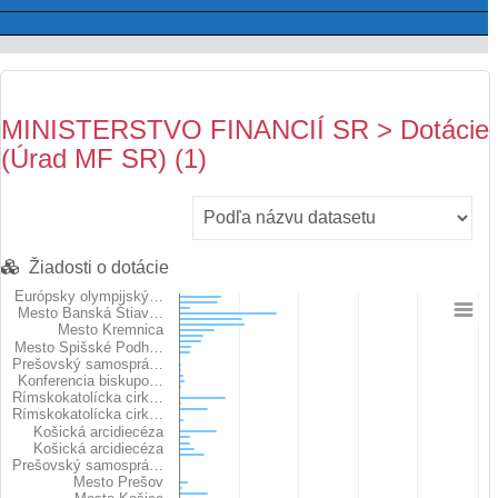
MINISTERSTVO FINANCIÍ SR > Dotácie
(Úrad MF SR) (1)
Žiadosti o dotácie
Európsky olympijský…
Mesto Banská Štiav…
Chart
Mesto Kremnica
Mesto Spišské Podh…
Prešovský samosprá…
Bar chart with 59 bars.
Konferencia biskupo…
View as data table, Chart
Rímskokatolícka cirk…
The chart has 1 X axis displaying categories.
Rímskokatolícka cirk…
Košická arcidiecéza
The chart has 1 Y axis displaying Výška schválenej sumy. Dat
Košická arcidiecéza
Prešovský samosprá…
Mesto Prešov