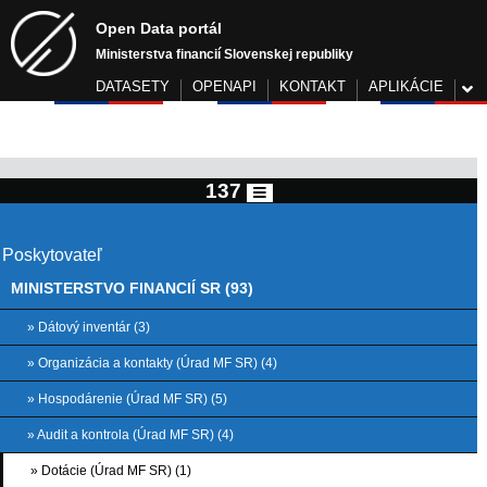
Open Data portál
Ministerstva financií Slovenskej republiky
DATASETY
OPENAPI
KONTAKT
APLIKÁCIE
137
Poskytovateľ
MINISTERSTVO FINANCIÍ SR (93)
» Dátový inventár (3)
» Organizácia a kontakty (Úrad MF SR) (4)
» Hospodárenie (Úrad MF SR) (5)
» Audit a kontrola (Úrad MF SR) (4)
» Dotácie (Úrad MF SR) (1)