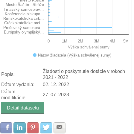
Mesto Košice
Mesto Šaštín - Stráže
Trnavský samospráv…
Konferencia biskupo…
Rímskokatolícka cirk…
Gréckokatolícke arci…
Prešovský samosprá…
Európsky olympijský…
0
1M
2M
3M
4M
5M
Výška schválenej sumy
Názov žiadateľa (Výška schválenej sumy)
End of interactive chart.
Žiadosti o poskytnutie dotácie v rokoch
Popis:
2021 - 2022
Dátum vydania:
02. 12. 2022
Dátum
27. 07. 2023
modifikácie:
Detail datasetu
Zdielať na Facebook
Zdielať na LinkedIn
Zdielať na Pinterest
Zdielať na Twitter
Zdielať na E-mail