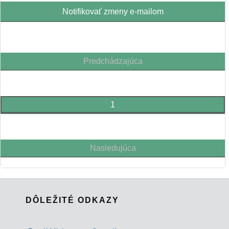
Notifikovať zmeny e-mailom
Predchádzajúca
1
Nasledujúca
DÔLEŽITÉ ODKAZY