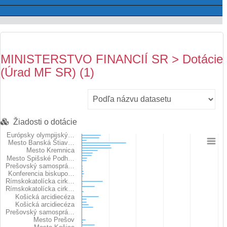
MINISTERSTVO FINANCIÍ SR > Dotácie
(Úrad MF SR) (1)
Žiadosti o dotácie
Európsky olympijský…
Mesto Banská Štiav…
Chart
Mesto Kremnica
Mesto Spišské Podh…
Prešovský samosprá…
Bar chart with 59 bars.
Konferencia biskupo…
View as data table, Chart
Rímskokatolícka cirk…
The chart has 1 X axis displaying categories.
Rímskokatolícka cirk…
Košická arcidiecéza
The chart has 1 Y axis displaying Výška schválenej sumy. Dat
Košická arcidiecéza
Prešovský samosprá…
Mesto Prešov