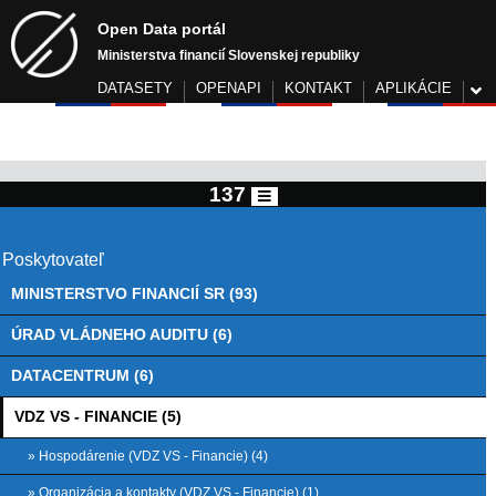
Open Data portál
Ministerstva financií Slovenskej republiky
DATASETY
OPENAPI
KONTAKT
APLIKÁCIE
137
Poskytovateľ
MINISTERSTVO FINANCIÍ SR (93)
ÚRAD VLÁDNEHO AUDITU (6)
DATACENTRUM (6)
VDZ VS - FINANCIE (5)
» Hospodárenie (VDZ VS - Financie) (4)
» Organizácia a kontakty (VDZ VS - Financie) (1)