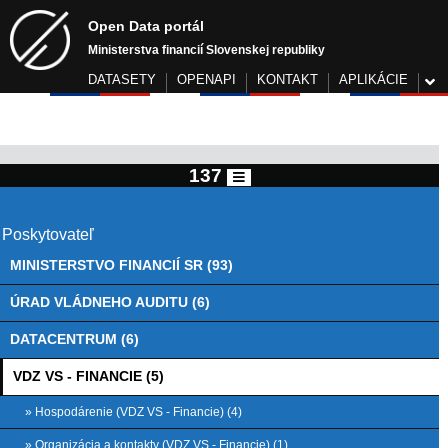
Open Data portál
Ministerstva financií Slovenskej republiky
DATASETY
OPENAPI
KONTAKT
APLIKÁCIE
137
Poskytovateľ
MINISTERSTVO FINANCIÍ SR (93)
ÚRAD VLÁDNEHO AUDITU (6)
DATACENTRUM (6)
VDZ VS - FINANCIE (5)
» Hospodárenie (VDZ VS - Financie) (4)
» Organizácia a kontakty (VDZ VS - Financie) (1)