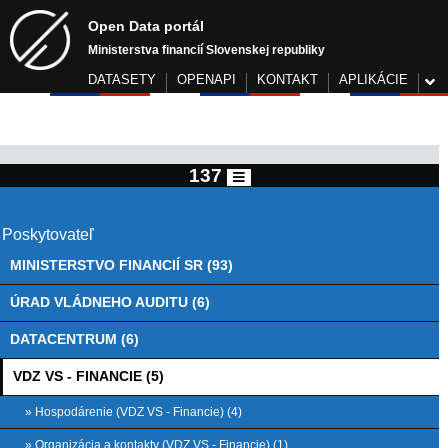
Open Data portál
Ministerstva financií Slovenskej republiky
DATASETY
OPENAPI
KONTAKT
APLIKÁCIE
137
Poskytovateľ
MINISTERSTVO FINANCIÍ SR (93)
ÚRAD VLÁDNEHO AUDITU (6)
DATACENTRUM (6)
VDZ VS - FINANCIE (5)
» Hospodárenie (VDZ VS - Financie) (4)
» Organizácia a kontakty (VDZ VS - Financie) (1)