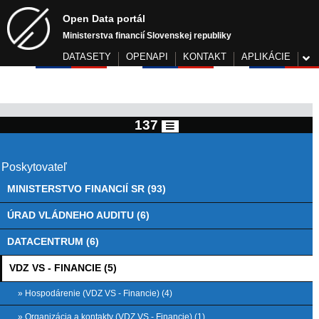
Open Data portál
Ministerstva financií Slovenskej republiky
DATASETY
OPENAPI
KONTAKT
APLIKÁCIE
137
Poskytovateľ
MINISTERSTVO FINANCIÍ SR (93)
ÚRAD VLÁDNEHO AUDITU (6)
DATACENTRUM (6)
VDZ VS - FINANCIE (5)
» Hospodárenie (VDZ VS - Financie) (4)
» Organizácia a kontakty (VDZ VS - Financie) (1)