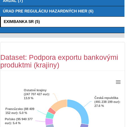
ARDAL (7)
ÚRAD PRE REGULÁCIU HAZARDNÝCH HIER (6)
EXIMBANKA SR (5)
Dataset: Podpora exportu bankovými
produktmi (krajiny)
Chart
Ostatné krajiny
Ostatné krajiny
Pie chart with 9 slices.
(247 707 427 eur)
(247 707 427 eur)
:
:
Česká republika
Česká republika
13.9 %
13.9 %
View as data table, Chart
(491 238 199 eur)
(491 238 199 eur)
:
:
27.6 %
27.6 %
Francúzsko (88 409
Francúzsko (88 409
152 eur)
152 eur)
: 5.0 %
: 5.0 %
Poľsko (95 940 377
Poľsko (95 940 377
eur)
eur)
: 5.4 %
: 5.4 %