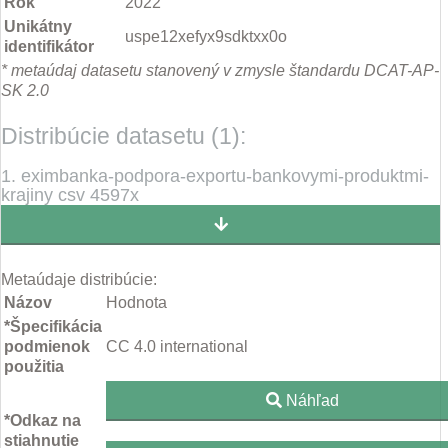
Rok
2022
Unikátny
uspe12xefyx9sdktxx0o
identifikátor
* metaúdaj datasetu stanovený v zmysle štandardu DCAT-AP-
SK 2.0
Distribúcie datasetu (1):
1. eximbanka-podpora-exportu-bankovymi-produktmi-
krajiny csv 4597x
Metaúdaje distribúcie:
Názov
Hodnota
*Špecifikácia
podmienok
CC 4.0 international
použitia
Náhľad
*Odkaz na
stiahnutie