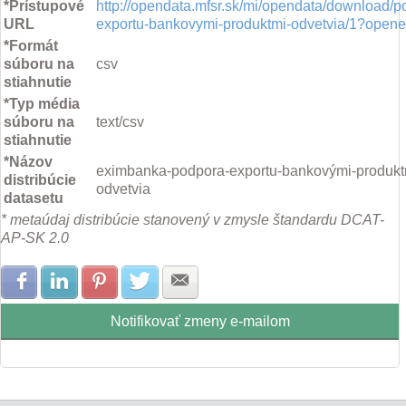
*Prístupové
http://opendata.mfsr.sk/mi/opendata/download/p
URL
exportu-bankovymi-produktmi-odvetvia/1?open
*Formát
súboru na
csv
stiahnutie
*Typ média
súboru na
text/csv
stiahnutie
*Názov
eximbanka-podpora-exportu-bankovými-produkt
distribúcie
odvetvia
datasetu
* metaúdaj distribúcie stanovený v zmysle štandardu DCAT-
AP-SK 2.0
Zdielať na Facebook
Zdielať na LinkedIn
Zdielať na Pinterest
Zdielať na Twitter
Zdielať na E-mail
Notifikovať zmeny e-mailom