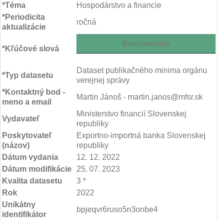
*Téma
Hospodárstvo a financie
*Periodicita
ročná
aktualizácie
Bankovníctvo
*Kľúčové slová
Dataset publikačného minima orgánu
*Typ datasetu
verejnej správy
*Kontaktný bod -
Martin Jánoš - martin.janos@mfsr.sk
meno a email
Ministerstvo financií Slovenskej
Vydavateľ
republiky
Poskytovateľ
Exportno-importná banka Slovenskej
(názov)
republiky
Dátum vydania
12. 12. 2022
Dátum modifikácie
25. 07. 2023
Kvalita datasetu
3 *
Rok
2022
Unikátny
bpjeqvr6ruso5n3onbe4
identifikátor