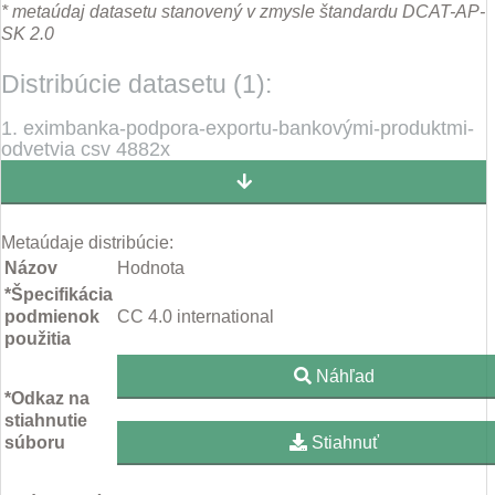
* metaúdaj datasetu stanovený v zmysle štandardu DCAT-AP-
SK 2.0
Distribúcie datasetu (1):
1. eximbanka-podpora-exportu-bankovými-produktmi-
odvetvia csv 4882x
Metaúdaje distribúcie:
Názov
Hodnota
*Špecifikácia
podmienok
CC 4.0 international
použitia
Náhľad
*Odkaz na
stiahnutie
súboru
Stiahnuť