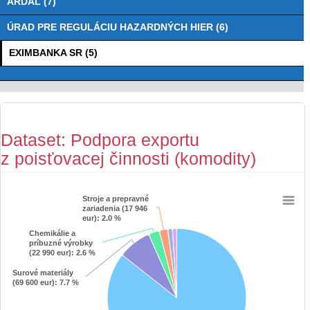
ARDAL (7)
ÚRAD PRE REGULÁCIU HAZARDNÝCH HIER (6)
EXIMBANKA SR (5)
Dataset: Podpora exportu
z poisťovacej činnosti (komodity)
Stroje a prepravné
Stroje a prepravné
Chart
zariadenia (17 946
zariadenia (17 946
eur)
eur)
: 2.0 %
: 2.0 %
Pie chart with 6 slices.
Chemikálie a
Chemikálie a
príbuzné výrobky
príbuzné výrobky
View as data table, Chart
(22 990 eur)
(22 990 eur)
: 2.6 %
: 2.6 %
Surové materiály
Surové materiály
(69 600 eur)
(69 600 eur)
: 7.7 %
: 7.7 %