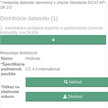
* metaúdaj datasetu stanovený v zmysle štandardu DCAT-AP-
SK 2.0
Distribúcie datasetu (1):
1. eximbanka-podpora-exportu-z-poistovacej-cinnosti-
komodity csv 3410x
Metaúdaje distribúcie:
Názov
Hodnota
*Špecifikácia
podmienok
CC 4.0 international
použitia
Náhľad
*Odkaz na
stiahnutie
súboru
Stiahnuť