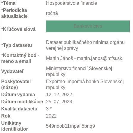
*Téma
Hospodárstvo a financie
*Periodicita
ročná
aktualizácie
Bankovníctvo
*Kľúčové slová
Dataset publikačného minima orgánu
*Typ datasetu
verejnej správy
*Kontaktný bod -
Martin Jánoš - martin.janos@mfsr.sk
meno a email
Ministerstvo financií Slovenskej
Vydavateľ
republiky
Poskytovateľ
Exportno-importná banka Slovenskej
(názov)
republiky
Dátum vydania
12. 12. 2022
Dátum modifikácie
25. 07. 2023
Kvalita datasetu
3 *
Rok
2022
Unikátny
549noob11rnpafi5bnq9
identifikátor