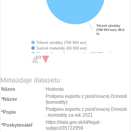
Trhové výrobky
Trhové výrobky
(768 943 eur)
(768 943 eur)
: 85.6
: 85.6
%
%
Trhové výrobky (768 943 eur)
Surové materiály (69 600 eur)
Chemikálie a príbuzné výrobky (22 990 eur)
1/3
Stroje a prepravné zariadenia (17 946 eur)
Rôzne priemyselné výrobky (9 680 eur)
End of interactive chart.
Ostatné komodity (8 918 eur)
Metaúdaje datasetu:
Názov
Hodnota
Podpora exportu z poisťovacej činnosti
*Názov
(komodity)
Podpora exportu z poisťovacej činnosti
*Popis
- komodity za rok 2021
https://data.gov.sk/id/legal-
*Poskytovateľ
subject/35722959