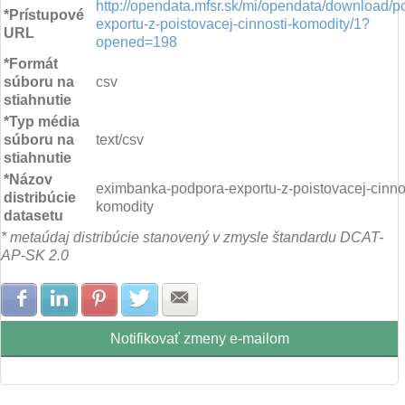
http://opendata.mfsr.sk/mi/opendata/download/p
*Prístupové
exportu-z-poistovacej-cinnosti-komodity/1?
URL
opened=198
*Formát
súboru na
csv
stiahnutie
*Typ média
súboru na
text/csv
stiahnutie
*Názov
eximbanka-podpora-exportu-z-poistovacej-cinnos
distribúcie
komodity
datasetu
* metaúdaj distribúcie stanovený v zmysle štandardu DCAT-
AP-SK 2.0
Zdielať na Facebook
Zdielať na LinkedIn
Zdielať na Pinterest
Zdielať na Twitter
Zdielať na E-mail
Notifikovať zmeny e-mailom