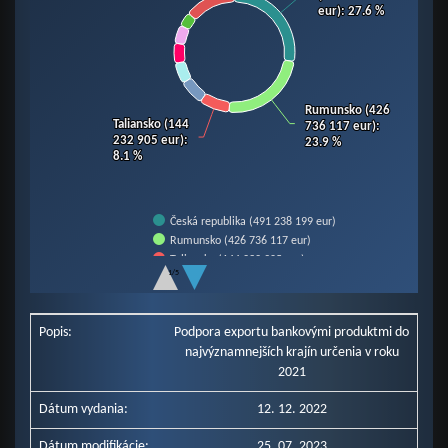
eur)
eur)
: 27.6 %
: 27.6 %
Rumunsko (426
Rumunsko (426
Taliansko (144
Taliansko (144
736 117 eur)
736 117 eur)
:
:
232 905 eur)
232 905 eur)
:
:
23.9 %
23.9 %
8.1 %
8.1 %
Česká republika (491 238 199 eur)
Rumunsko (426 736 117 eur)
Taliansko (144 232 905 eur)
1/5
Rakúsko (121 330 763 eur)
End of interactive chart.
Nemecko (99 607 799 eur)
Poľsko (95 940 377 eur)
Popis:
Podpora exportu bankovými produktmi do
Francúzsko (88 409 152 eur)
najvýznamnejších krajín určenia v roku
Maďarsko (67 168 992 eur)
2021
Ostatné krajiny (247 707 427 eur)
Dátum vydania:
12. 12. 2022
Dátum modifikácie:
25. 07. 2023