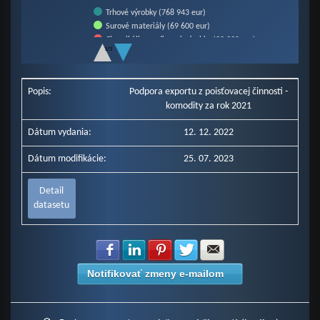
Trhové výrobky (768 943 eur)
Surové materiály (69 600 eur)
Chemikálie a príbuzné výrobky (22 990 eur)
1/3
Stroje a prepravné zariadenia (17 946 eur)
End of interactive chart.
Rôzne priemyselné výrobky (9 680 eur)
Ostatné komodity (8 918 eur)
Popis:
Podpora exportu z poisťovacej činnosti -
komodity za rok 2021
Dátum vydania:
12. 12. 2022
Dátum modifikácie:
25. 07. 2023
Detail
datasetu
Zdielať na Facebook
Zdielať na LinkedIn
Zdielať na Pinterest
Zdielať na Twitter
Zdielať na E-mail
Notifikovať zmeny e-mailom