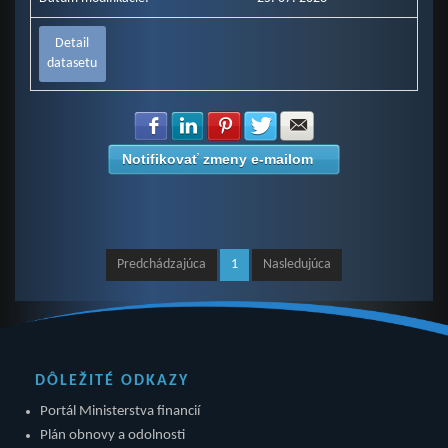
Detail
datasetu
Zdielať na Facebook
Zdielať na LinkedIn
Zdielať na Pinterest
Zdielať na Twitter
Zdielať na E-mail
Notifikovať zmeny e-mailom
Predchádzajúca
1
Nasledujúca
DÔLEŽITÉ ODKAZY
Portál Ministerstva financií
Plán obnovy a odolnosti