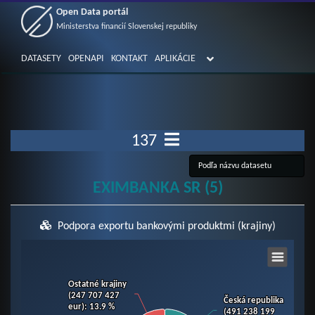
Open Data portál
Ministerstva financií Slovenskej republiky
DATASETY
OPENAPI
KONTAKT
APLIKÁCIE
137
EXIMBANKA SR (5)
Podpora exportu bankovými produktmi (krajiny)
Chart
Ostatné krajiny
Ostatné krajiny
Pie chart with 9 slices.
(247 707 427
(247 707 427
Česká republika
Česká republika
eur)
eur)
: 13.9 %
: 13.9 %
View as data table, Chart
(491 238 199
(491 238 199