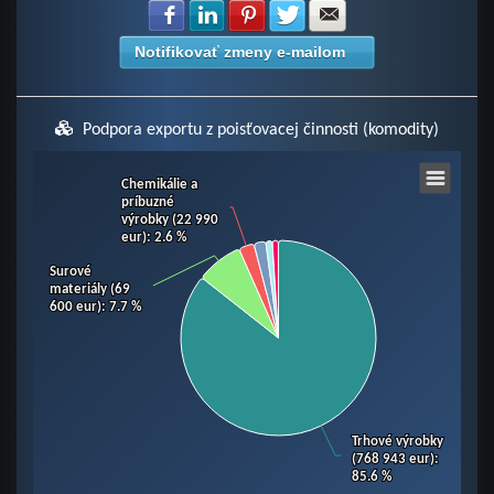
Zdielať na Facebook
Zdielať na LinkedIn
Zdielať na Pinterest
Zdielať na Twitter
Zdielať na E-mail
Notifikovať zmeny e-mailom
Podpora exportu z poisťovacej činnosti (komodity)
Chart
Chemikálie a
Chemikálie a
príbuzné
príbuzné
výrobky (22 990
výrobky (22 990
eur)
eur)
: 2.6 %
: 2.6 %
Pie chart with 6 slices.
View as data table, Chart
Surové
Surové
materiály (69
materiály (69
600 eur)
600 eur)
: 7.7 %
: 7.7 %
Trhové výrobky
Trhové výrobky
(768 943 eur)
(768 943 eur)
:
:
85.6 %
85.6 %