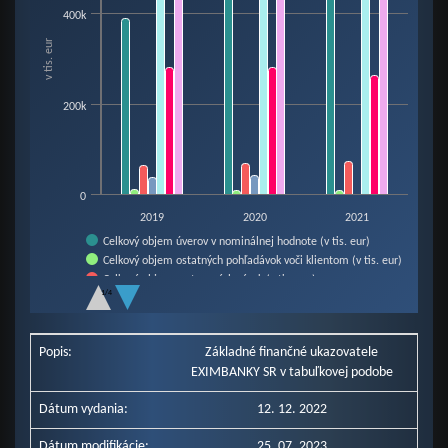
View as data table, Chart
400k
The chart has 1 X axis displaying categories.
v tis. eur
The chart has 1 Y axis displaying v tis. eur. Data ranges from 9921 to 56442
200k
0
2019
2020
2021
Celkový objem úverov v nominálnej hodnote (v tis. eur)
Celkový objem ostatných pohľadávok voči klientom (v tis. eur)
Celkový objem vystavených záruk (v tis. eur)
1/4
Celkový objem vystavených antikorona záruk (v tis. eur)
End of interactive chart.
Poistná angažovanosť (v tis. eur)
Vlastné imanie (v tis. eur)
Popis:
Základné finančné ukazovatele
Bilančná suma (v tis. eur)
EXIMBANKY SR v tabuľkovej podobe
Dátum vydania:
12. 12. 2022
Dátum modifikácie:
25. 07. 2023