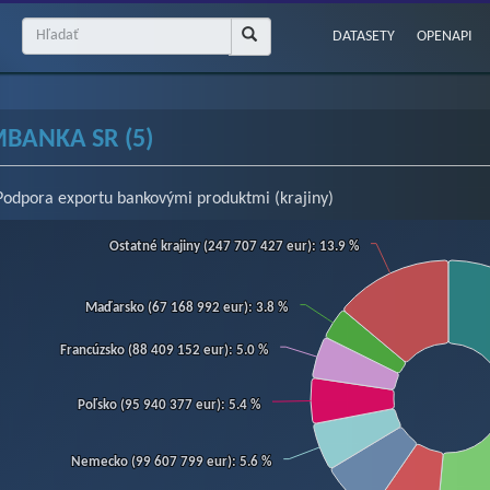
DATASETY
OPENAPI
MBANKA SR (5)
Podpora exportu bankovými produktmi (krajiny)
art
Ostatné krajiny (247 707 427 eur)
Ostatné krajiny (247 707 427 eur)
: 13.9 %
: 13.9 %
Maďarsko (67 168 992 eur)
Maďarsko (67 168 992 eur)
: 3.8 %
: 3.8 %
hart with 9 slices.
w as data table, Chart
Francúzsko (88 409 152 eur)
Francúzsko (88 409 152 eur)
: 5.0 %
: 5.0 %
Poľsko (95 940 377 eur)
Poľsko (95 940 377 eur)
: 5.4 %
: 5.4 %
Nemecko (99 607 799 eur)
Nemecko (99 607 799 eur)
: 5.6 %
: 5.6 %