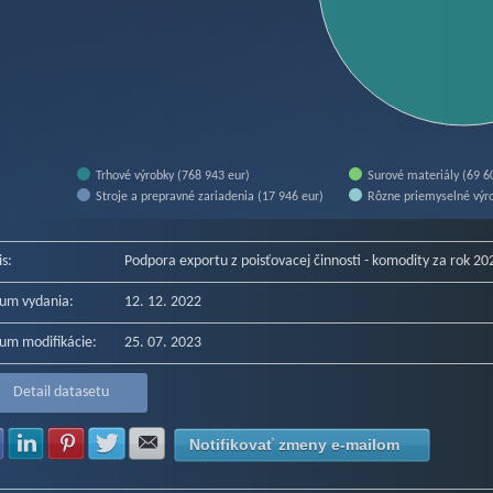
Trhové výrobky (768 943 eur)
Surové materiály (69 6
Stroje a prepravné zariadenia (17 946 eur)
Rôzne priemyselné výro
f interactive chart.
is:
Podpora exportu z poisťovacej činnosti - komodity za rok 20
um vydania:
12. 12. 2022
um modifikácie:
25. 07. 2023
Detail datasetu
Zdielať na Facebook
Zdielať na LinkedIn
Zdielať na Pinterest
Zdielať na Twitter
Zdielať na E-mail
Notifikovať zmeny e-mailom