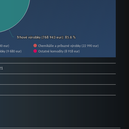
Trhové výrobky (768 943 eur)
Trhové výrobky (768 943 eur)
: 85.6 %
: 85.6 %
00 eur)
Chemikálie a príbuzné výrobky (22 990 eur)
bky (9 680 eur)
Ostatné komodity (8 918 eur)
21