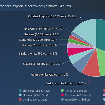
Podpora exportu z poisťovacej činnosti (krajiny)
art
Ostatné krajiny (135 579 eur)
Ostatné krajiny (135 579 eur)
: 15.1 %
: 15.1 %
Holandsko (19 808 eur)
Holandsko (19 808 eur)
: 2.2 %
: 2.2 %
hart with 11 slices.
Ukrajina (20 171 eur)
Ukrajina (20 171 eur)
: 2.2 %
: 2.2 %
w as data table, Chart
Rumunsko (20 790 eur)
Rumunsko (20 790 eur)
: 2.3 %
: 2.3 %
Taliansko (28 185 eur)
Taliansko (28 185 eur)
: 3.1 %
: 3.1 %
Maďarsko (42 686 eur)
Maďarsko (42 686 eur)
: 4.8 %
: 4.8 %
Slovinsko (43 607 eur)
Slovinsko (43 607 eur)
: 4.9 %
: 4.9 %
Nemecko (62 720 eur)
Nemecko (62 720 eur)
: 7.0 %
: 7.0 %
Česká rep. (96 218 eur)
Česká rep. (96 218 eur)
: 10.7 %
: 10.7 %
Slovensko (282 877 eur)
Poľsko (145 501 eur)
Slovinsko (43 607 eur)
Maďarsko (42 686 eur)
Ukrajina (20 171 eur)
Holandsko (19 808 eur)