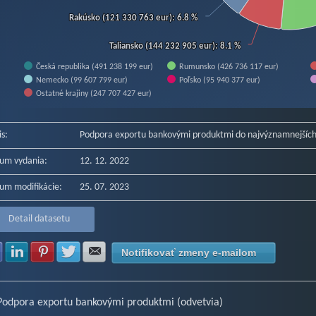
Rakúsko (121 330 763 eur)
Rakúsko (121 330 763 eur)
: 6.8 %
: 6.8 %
Taliansko (144 232 905 eur)
Taliansko (144 232 905 eur)
: 8.1 %
: 8.1 %
Česká republika (491 238 199 eur)
Rumunsko (426 736 117 eur)
Nemecko (99 607 799 eur)
Poľsko (95 940 377 eur)
Ostatné krajiny (247 707 427 eur)
f interactive chart.
is:
Podpora exportu bankovými produktmi do najvýznamnejších 
um vydania:
12. 12. 2022
um modifikácie:
25. 07. 2023
Detail datasetu
Zdielať na Facebook
Zdielať na LinkedIn
Zdielať na Pinterest
Zdielať na Twitter
Zdielať na E-mail
Notifikovať zmeny e-mailom
Podpora exportu bankovými produktmi (odvetvia)