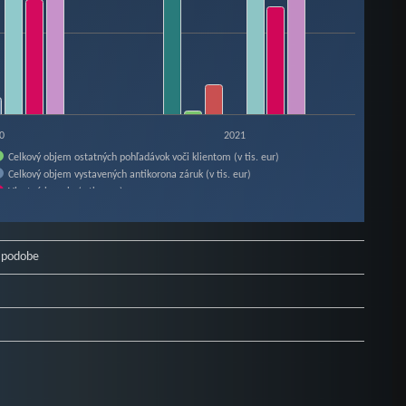
0
2021
Celkový objem ostatných pohľadávok voči klientom (v tis. eur)
Celkový objem vystavených antikorona záruk (v tis. eur)
Vlastné imanie (v tis. eur)
j podobe