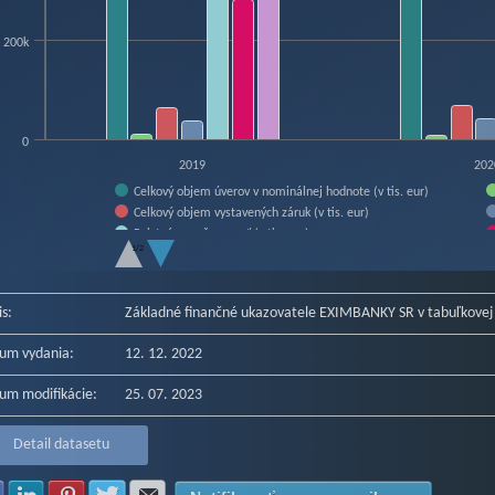
200k
0
2019
202
Celkový objem úverov v nominálnej hodnote (v tis. eur)
Celkový objem vystavených záruk (v tis. eur)
Poistná angažovanosť (v tis. eur)
1/2
Bilančná suma (v tis. eur)
f interactive chart.
is:
Základné finančné ukazovatele EXIMBANKY SR v tabuľkove
um vydania:
12. 12. 2022
um modifikácie:
25. 07. 2023
Detail datasetu