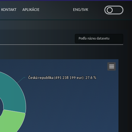
KONTAKT
APLIKÁCIE
ENG
/
SVK
Česká republika (491 238 199 eur)
Česká republika (491 238 199 eur)
: 27.6 %
: 27.6 %