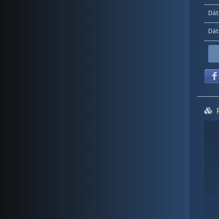
Dát
Dát
Ch
Pie c
Vie