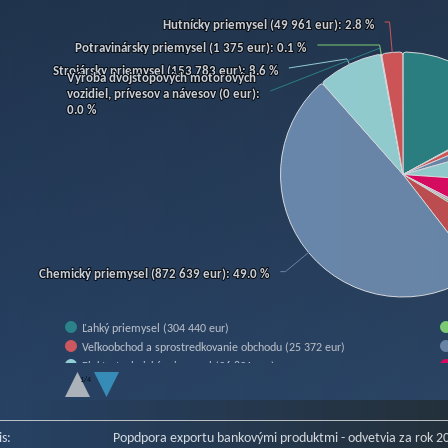
art
Hutnícky priemysel (49 961 eur)
Hutnícky priemysel (49 961 eur)
: 2.8 %
: 2.8 %
Potravinársky priemysel (1 375 eur)
Potravinársky priemysel (1 375 eur)
: 0.1 %
: 0.1 %
Strojársky priemysel (153 783 eur)
Strojársky priemysel (153 783 eur)
: 8.6 %
: 8.6 %
Výroba dvojstopových motorových
Výroba dvojstopových motorových
hart with 14 slices.
vozidiel, prívesov a návesov (0 eur)
vozidiel, prívesov a návesov (0 eur)
:
:
w as data table, Chart
0.0 %
0.0 %
Chemický priemysel (872 639 eur)
Chemický priemysel (872 639 eur)
: 49.0 %
: 49.0 %
Ľahký priemysel (304 440 eur)
Veľkoobchod a sprostredkovanie obchodu (25 372 eur)
Elektrotechnický priemysel (96 831 eur)
1/4
Gumárenský priemysel (12 250 eur)
f interactive chart.
Stavebný priemysel (103 913 eur)
Strojársky priemysel (153 783 eur)
is:
Popdpora exportu bankovými produktmi - odvetvia za rok 2
Potravinársky priemysel (1 375 eur)