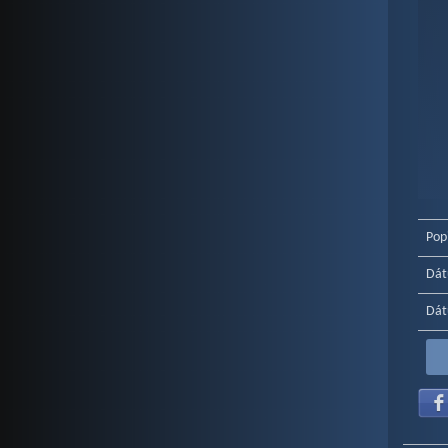
End o
Pop
Dát
Dát