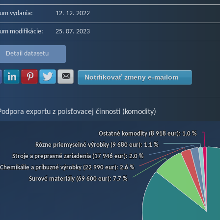
um vydania:
12. 12. 2022
um modifikácie:
25. 07. 2023
Detail datasetu
Zdielať na Facebook
Zdielať na LinkedIn
Zdielať na Pinterest
Zdielať na Twitter
Zdielať na E-mail
Notifikovať zmeny e-mailom
Podpora exportu z poisťovacej činnosti (komodity)
art
Ostatné komodity (8 918 eur)
Ostatné komodity (8 918 eur)
: 1.0 %
: 1.0 %
Rôzne priemyselné výrobky (9 680 eur)
Rôzne priemyselné výrobky (9 680 eur)
: 1.1 %
: 1.1 %
Stroje a prepravné zariadenia (17 946 eur)
Stroje a prepravné zariadenia (17 946 eur)
: 2.0 %
: 2.0 %
hart with 6 slices.
Chemikálie a príbuzné výrobky (22 990 eur)
Chemikálie a príbuzné výrobky (22 990 eur)
: 2.6 %
: 2.6 %
w as data table, Chart
Surové materiály (69 600 eur)
Surové materiály (69 600 eur)
: 7.7 %
: 7.7 %