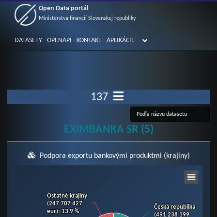
Open Data portál
Ministerstva financií Slovenskej republiky
DATASETY
OPENAPI
KONTAKT
APLIKÁCIE
137
EXIMBANKA SR (5)
Podpora exportu bankovými produktmi (krajiny)
Chart
Ostatné krajiny
Ostatné krajiny
Pie chart with 9 slices.
(247 707 427
(247 707 427
Česká republika
Česká republika
eur)
eur)
: 13.9 %
: 13.9 %
View as data table, Chart
(491 238 199
(491 238 199