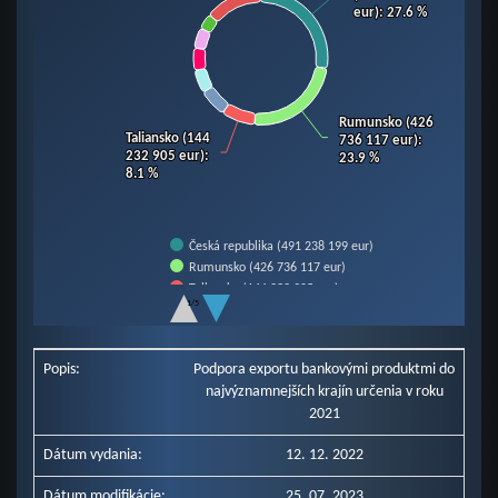
eur)
eur)
: 27.6 %
: 27.6 %
Rumunsko (426
Rumunsko (426
Taliansko (144
Taliansko (144
736 117 eur)
736 117 eur)
:
:
232 905 eur)
232 905 eur)
:
:
23.9 %
23.9 %
8.1 %
8.1 %
Česká republika (491 238 199 eur)
Rumunsko (426 736 117 eur)
Taliansko (144 232 905 eur)
1/5
Rakúsko (121 330 763 eur)
End of interactive chart.
Nemecko (99 607 799 eur)
Poľsko (95 940 377 eur)
Popis:
Podpora exportu bankovými produktmi do
Francúzsko (88 409 152 eur)
najvýznamnejších krajín určenia v roku
Maďarsko (67 168 992 eur)
2021
Ostatné krajiny (247 707 427 eur)
Dátum vydania:
12. 12. 2022
Dátum modifikácie:
25. 07. 2023