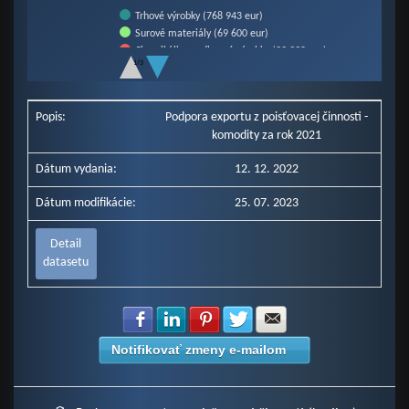
Trhové výrobky (768 943 eur)
Surové materiály (69 600 eur)
Chemikálie a príbuzné výrobky (22 990 eur)
1/3
Stroje a prepravné zariadenia (17 946 eur)
End of interactive chart.
Rôzne priemyselné výrobky (9 680 eur)
Ostatné komodity (8 918 eur)
Popis:
Podpora exportu z poisťovacej činnosti -
komodity za rok 2021
Dátum vydania:
12. 12. 2022
Dátum modifikácie:
25. 07. 2023
Detail
datasetu
Zdielať na Facebook
Zdielať na LinkedIn
Zdielať na Pinterest
Zdielať na Twitter
Zdielať na E-mail
Notifikovať zmeny e-mailom