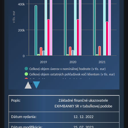
View as data table, Chart
400k
The chart has 1 X axis displaying categories.
v tis. eur
The chart has 1 Y axis displaying v tis. eur. Data ranges from 9921 to 56442
200k
0
2019
2020
2021
Celkový objem úverov v nominálnej hodnote (v tis. eur)
Celkový objem ostatných pohľadávok voči klientom (v tis. eur)
Celkový objem vystavených záruk (v tis. eur)
1/4
Celkový objem vystavených antikorona záruk (v tis. eur)
End of interactive chart.
Poistná angažovanosť (v tis. eur)
Vlastné imanie (v tis. eur)
Popis:
Základné finančné ukazovatele
Bilančná suma (v tis. eur)
EXIMBANKY SR v tabuľkovej podobe
Dátum vydania:
12. 12. 2022
Dátum modifikácie:
25. 07. 2023