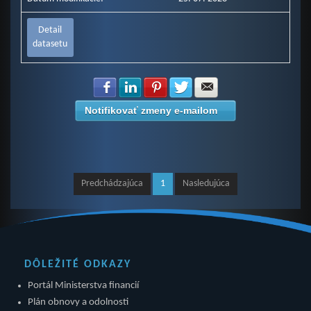
Detail
datasetu
Zdielať na Facebook
Zdielať na LinkedIn
Zdielať na Pinterest
Zdielať na Twitter
Zdielať na E-mail
Notifikovať zmeny e-mailom
Predchádzajúca
1
Nasledujúca
DÔLEŽITÉ ODKAZY
Portál Ministerstva financií
Plán obnovy a odolnosti