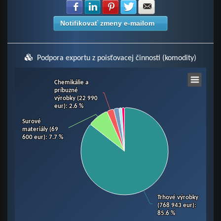
Zdielať na Facebook
Zdielať na LinkedIn
Zdielať na Pinterest
Zdielať na Twitter
Zdielať na E-mail
Notifikovať zmeny e-mailom
Podpora exportu z poisťovacej činnosti (komodity)
Chart
Chemikálie a
Chemikálie a
príbuzné
príbuzné
výrobky (22 990
výrobky (22 990
eur)
eur)
: 2.6 %
: 2.6 %
Pie chart with 6 slices.
View as data table, Chart
Surové
Surové
materiály (69
materiály (69
600 eur)
600 eur)
: 7.7 %
: 7.7 %
Trhové výrobky
Trhové výrobky
(768 943 eur)
(768 943 eur)
:
:
85.6 %
85.6 %