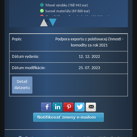
Trhové výrobky (768 943 eur)
Surové materiály (69 600 eur)
Chemikálie a príbuzné výrobky (22 990 eur)
1/3
Stroje a prepravné zariadenia (17 946 eur)
End of interactive chart.
Rôzne priemyselné výrobky (9 680 eur)
Ostatné komodity (8 918 eur)
Popis:
Podpora exportu z poisťovacej činnosti -
komodity za rok 2021
Dátum vydania:
12. 12. 2022
Dátum modifikácie:
25. 07. 2023
Detail
datasetu
Zdielať na Facebook
Zdielať na LinkedIn
Zdielať na Pinterest
Zdielať na Twitter
Zdielať na E-mail
Notifikovať zmeny e-mailom