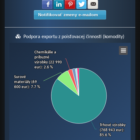
Zdielať na Facebook
Zdielať na LinkedIn
Zdielať na Pinterest
Zdielať na Twitter
Zdielať na E-mail
Notifikovať zmeny e-mailom
Podpora exportu z poisťovacej činnosti (komodity)
Chart
Chemikálie a
Chemikálie a
príbuzné
príbuzné
výrobky (22 990
výrobky (22 990
eur)
eur)
: 2.6 %
: 2.6 %
Pie chart with 6 slices.
View as data table, Chart
Surové
Surové
materiály (69
materiály (69
600 eur)
600 eur)
: 7.7 %
: 7.7 %
Trhové výrobky
Trhové výrobky
(768 943 eur)
(768 943 eur)
:
:
85.6 %
85.6 %