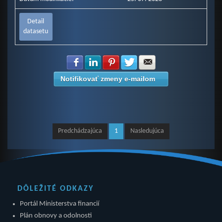
Detail
datasetu
Zdielať na Facebook
Zdielať na LinkedIn
Zdielať na Pinterest
Zdielať na Twitter
Zdielať na E-mail
Notifikovať zmeny e-mailom
Predchádzajúca
1
Nasledujúca
DÔLEŽITÉ ODKAZY
Portál Ministerstva financií
Plán obnovy a odolnosti