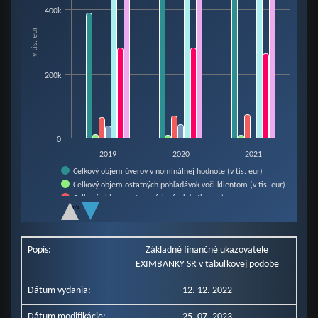
View as data table, Chart
400k
The chart has 1 X axis displaying categories.
v tis. eur
The chart has 1 Y axis displaying v tis. eur. Data ranges from 9921 to 56442
200k
0
2019
2020
2021
Celkový objem úverov v nominálnej hodnote (v tis. eur)
Celkový objem ostatných pohľadávok voči klientom (v tis. eur)
Celkový objem vystavených záruk (v tis. eur)
1/4
Celkový objem vystavených antikorona záruk (v tis. eur)
End of interactive chart.
Poistná angažovanosť (v tis. eur)
Vlastné imanie (v tis. eur)
Popis:
Základné finančné ukazovatele
Bilančná suma (v tis. eur)
EXIMBANKY SR v tabuľkovej podobe
Dátum vydania:
12. 12. 2022
Dátum modifikácie:
25. 07. 2023