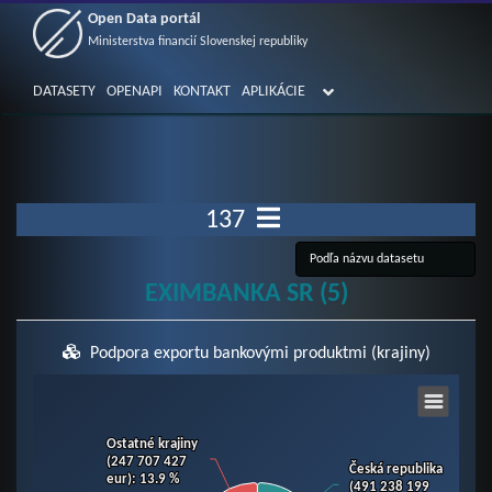
Open Data portál
Ministerstva financií Slovenskej republiky
DATASETY
OPENAPI
KONTAKT
APLIKÁCIE
137
EXIMBANKA SR (5)
Podpora exportu bankovými produktmi (krajiny)
Chart
Ostatné krajiny
Ostatné krajiny
Pie chart with 9 slices.
(247 707 427
(247 707 427
Česká republika
Česká republika
eur)
eur)
: 13.9 %
: 13.9 %
View as data table, Chart
(491 238 199
(491 238 199