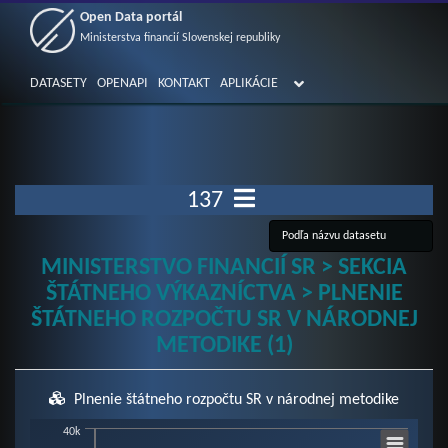
Open Data portál
Ministerstva financií Slovenskej republiky
DATASETY
OPENAPI
KONTAKT
APLIKÁCIE
137
MINISTERSTVO FINANCIÍ SR > SEKCIA
ŠTÁTNEHO VÝKAZNÍCTVA > PLNENIE
ŠTÁTNEHO ROZPOČTU SR V NÁRODNEJ
METODIKE (1)
Plnenie štátneho rozpočtu SR v národnej metodike
Chart
40k