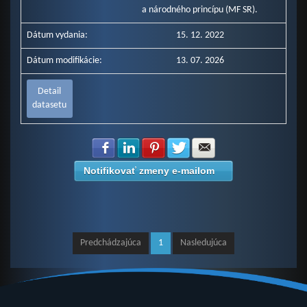
a národného princípu (MF SR).
Dátum vydania:
15. 12. 2022
Dátum modifikácie:
13. 07. 2026
Detail
datasetu
Zdielať na Facebook
Zdielať na LinkedIn
Zdielať na Pinterest
Zdielať na Twitter
Zdielať na E-mail
Notifikovať zmeny e-mailom
Predchádzajúca
1
Nasledujúca