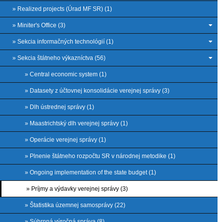
» Realized projects (Úrad MF SR) (1)
» Miniter's Office (3)
» Sekcia informačných technológií (1)
» Sekcia štátneho výkazníctva (56)
» Central economic system (1)
» Datasety z účtovnej konsolidácie verejnej správy (3)
» Dlh ústrednej správy (1)
» Maastrichtský dlh verejnej správy (1)
» Operácie verejnej správy (1)
» Plnenie štátneho rozpočtu SR v národnej metodike (1)
» Ongoing implementation of the state budget (1)
» Príjmy a výdavky verejnej správy (3)
» Štatistika územnej samosprávy (22)
» Súhrnná výročná správa (8)