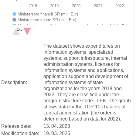
2018
2019
2020
2021
2022
Ministerstvo financií SR (mill. Eur)
Ministerstvo vnútra SR (mill. Eur)
Ministerstvo investícií, reg. rozvoja a informatizácie SR (mill. E…
1/5
Ministerstvo práce, sociálnych vecí a rodiny SR (mill. Eur)
Ministerstvo spravodlivosti SR (mill. Eur)
End of interactive chart.
Ministerstvo školstva, vedy, výskumu a športu SR (mill. Eur)
The dataset shows expenditures on
Ministerstvo pôdohospodárstva a rozvoja vidieka SR (mill. Eur)
information systems, specialized
Štatistický úrad SR (mill. Eur)
systems, support infrastructure, internal
Úrad geodézie, kartografie a katastra SR (mill. Eur)
administration systems, licenses for
Ministerstvo zahraničných vecí a európskych zálež. SR (mill. E…
information systems and applications,
application support and development of
Description:
information systems of state
organizations for the years 2018 and
2022. They are classified under the
program structure code - 0EK. The graph
shows data for the TOP 10 chapters of
central administration (the order is
determined based on data for 2022).
Release date:
13. 04. 2023
Modification date:
19. 03. 2025