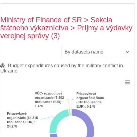
Ministry of Finance of SR > Sekcia
štátneho výkazníctva > Príjmy a výdavky
verejnej správy (3)
Budget expenditures caused by the military conflict in
Ukraine
Chart
VÚC- rozpočtové
VÚC- rozpočtové
Príspevkové
Príspevkové
Pie chart with 10 slices.
organizácie (3 802
organizácie (3 802
organizácie štátu
organizácie štátu
thousands EUR)
thousands EUR)
:
:
(316 thousands
(316 thousands
View as data table, Chart
1.4 %
1.4 %
EUR)
EUR)
: 0.1 %
: 0.1 %
Príspevkové
Príspevkové
organizácie (64 315
organizácie (64 315
thousands EUR)
thousands EUR)
:
:
24.2 %
24.2 %