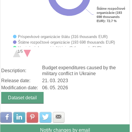
Štátne rozpočtové
Štátne rozpočtové
organizácie (193
organizácie (193
698 thousands
698 thousands
EUR)
EUR)
: 72.7 %
: 72.7 %
Príspevkové organizácie štátu (316 thousands EUR)
Štátne rozpočtové organizácie (193 698 thousands EUR)
Verejné výskumené inštitúcie (2 thousands EUR)
1/5
Verejné vysoké školy (408 thousands EUR)
Zdravotnícke zariadenia (494 thousands EUR)
End of interactive chart.
Dopravné podniky zaradené do verejnej správy (2 thousands E…
Budget expenditures caused by the
Description:
Príspevkové organizácie (64 315 thousands EUR)
military conflict in Ukraine
Vyššie územné celky (525 thousands EUR)
Release date:
21. 03. 2023
VÚC- rozpočtové organizácie (3 802 thousands EUR)
VÚC- príspevkové organizácie (2 743 thousands EUR)
Modification date:
06. 05. 2026
Dataset detail
Share with Facebook
Share with LinkedIn
Share with Pinterest
Share with Twitter
Share with E-mail
Notify changes by email