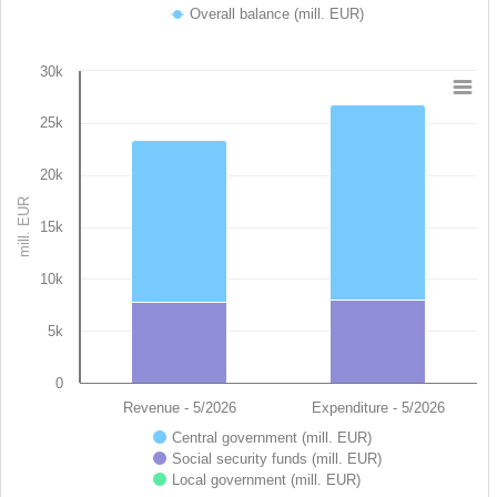
Overall balance (mill. EUR)
End of interactive chart.
30k
Chart
25k
Bar chart with 3 data series.
View as data table, Chart
20k
The chart has 1 X axis displaying categories.
mill. EUR
The chart has 1 Y axis displaying mill. EUR. Data ranges from 
15k
10k
5k
0
Revenue - 5/2026
Expenditure - 5/2026
Central government (mill. EUR)
Social security funds (mill. EUR)
Local government (mill. EUR)