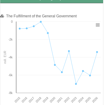
The Fulfillment of the General Government
0
Chart
Line chart with 12 data points.
-2k
View as data table, Chart
The chart has 1 X axis displaying categories.
The chart has 1 Y axis displaying mill. EUR. Data ranges from -
mill. EUR
-4k
-6k
-8k
2016
2019
2022
2025
2017
2020
2023
2026
2015
2018
2021
2024