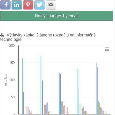
Share with Facebook
Share with LinkedIn
Share with Pinterest
Share with Twitter
Share with E-mail
Notify changes by email
Výdavky kapitol štátneho rozpočtu na informačné
technológie
200
Chart
Bar chart with 10 data series.
150
View as data table, Chart
The chart has 1 X axis displaying categories.
mill. Eur
The chart has 1 Y axis displaying mill. Eur. Data ranges from 0 
100
50
0