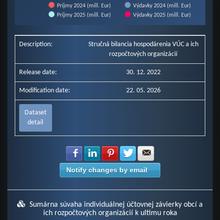
Príjmy 2024 (mill. Eur)
Výdavky 2024 (mill. Eur)
Príjmy 2025 (mill. Eur)
Výdavky 2025 (mill. Eur)
End of interactive chart.
Description:
Stručná bilancia hospodárenia VÚC a ich
rozpočtových organizácií
Release date:
30. 12. 2022
Modification date:
22. 05. 2026
Dataset
detail
Share with Facebook
Share with LinkedIn
Share with Pinterest
Share with Twitter
Share with E-mail
Notify changes by email
Sumárna súvaha individuálnej účtovnej závierky obcí a
ich rozpočtových organizácií k ultimu roka