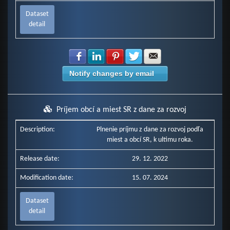
Dataset
detail
Share with Facebook
Share with LinkedIn
Share with Pinterest
Share with Twitter
Share with E-mail
Notify changes by email
Príjem obcí a miest SR z dane za rozvoj
Description:
Plnenie príjmu z dane za rozvoj podľa
miest a obcí SR, k ultimu roka.
Release date:
29. 12. 2022
Modification date:
15. 07. 2024
Dataset
detail