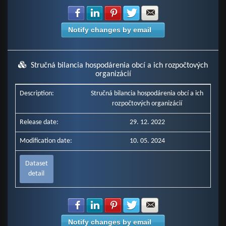
Share with Facebook
Share with LinkedIn
Share with Pinterest
Share with Twitter
Share with E-mail
Notify changes by email
Stručná bilancia hospodárenia obcí a ich rozpočtových
organizácií
Description:
Stručná bilancia hospodárenia obcí a ich
rozpočtových organizácií
Release date:
29. 12. 2022
Modification date:
10. 05. 2024
Dataset
detail
Share with Facebook
Share with LinkedIn
Share with Pinterest
Share with Twitter
Share with E-mail
Notify changes by email