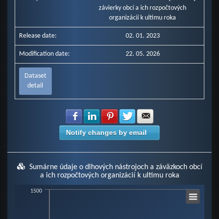
závierky obcí a ich rozpočtových
organizácií k ultimu roka
Release date:
02. 01. 2023
Modification date:
22. 05. 2026
Dataset
detail
Share with Facebook
Share with LinkedIn
Share with Pinterest
Share with Twitter
Share with E-mail
Notify changes by email
Sumárne údaje o dlhových nástrojoch a záväzkoch obcí
a ich rozpočtových organizácií k ultimu roka
Chart
1500