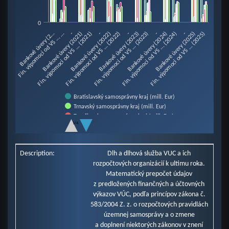
The chart has 1 Y axis displaying mill. Eur. Data ranges from 5.03 to 101.27
0
-
-
-
Bankové úvery (2…
Bankové úvery (2021)
Bankové úvery (2022)
Bankové úvery (2023)
Bankové úvery (2024)
Bankové úvery (2025)
Fin. výpomoci od VS ... …
Fin. výpomoci od VS ... (2021)
Fin. výpomoci od VS ... (2022)
Fin. výpomoci od VS ... (2023)
Fin. výpomoci od VS ... (2024)
Fin. výpomoci od VS ... (2025)
-
-
Bratislavský samosprávny kraj (mill. Eur)
Trnavský samosprávny kraj (mill. Eur)
Trenčiansky samosprávny kraj (mill. Eur)
1/4
Nitriansky samosprávny kraj (mill. Eur)
Žilinský samosprávny kraj (mill. Eur)
End of interactive chart.
Banskobystrický samosprávny kraj (mill. Eur)
Description:
Dlh a dlhová služba VUC a ich
Prešovský samosprávny kraj (mill. Eur)
rozpočtových organizácií k ultimu roka.
Košický samosprávny kraj (mill. Eur)
Matematický prepočet údajov
z predložených finančných a účtovných
výkazov VÚC, podľa princípov zákona č.
583/2004 Z. z. o rozpočtových pravidlách
územnej samosprávy a o zmene
a doplnení niektorých zákonov v znení