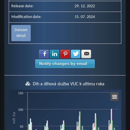
Release date:
29. 12. 2022
Modification date:
15. 07. 2024
Dataset
detail
Share with Facebook
Share with LinkedIn
Share with Pinterest
Share with Twitter
Share with E-mail
Notify changes by email
Dlh a dlhová služba VUC k ultimu roka
Chart
150
100
Bar chart with 8 data series.
mill. Eur
View as data table, Chart
The chart has 1 X axis displaying categories.
50