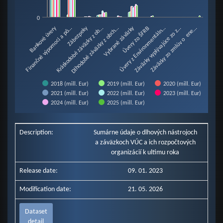
0
Úvery z Environmentáln…
Úvery zo ŠFRB
Zábezpeky
Bankové úvery
Vybrané záväzky
Krátkodobé záväzky z ob…
Záväzky vyplývajúce zo z…
Dlhodobé záväzky z obch…
Záväzky zo zmlúv o ene…
Finančné výpomoci a pô…
2018 (mill. Eur)
2019 (mill. Eur)
2020 (mill. Eur)
2021 (mill. Eur)
2022 (mill. Eur)
2023 (mill. Eur)
2024 (mill. Eur)
2025 (mill. Eur)
End of interactive chart.
Description:
Sumárne údaje o dlhových nástrojoch
a záväzkoch VÚC a ich rozpočtových
organizácií k ultimu roka
Release date:
09. 01. 2023
Modification date:
21. 05. 2026
Dataset
detail