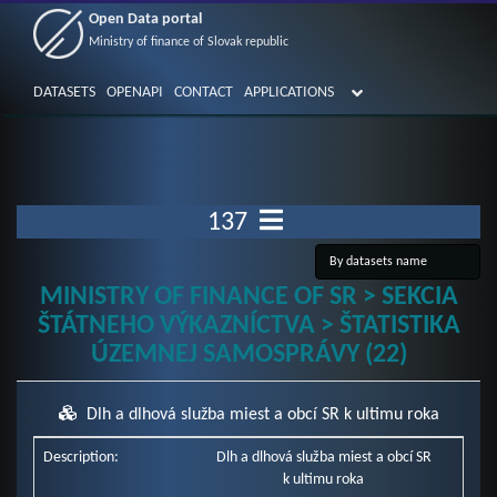
Open Data portal
Ministry of finance of Slovak republic
DATASETS
OPENAPI
CONTACT
APPLICATIONS
137
MINISTRY OF FINANCE OF SR > SEKCIA
ŠTÁTNEHO VÝKAZNÍCTVA > ŠTATISTIKA
ÚZEMNEJ SAMOSPRÁVY (22)
Dlh a dlhová služba miest a obcí SR k ultimu roka
Description:
Dlh a dlhová služba miest a obcí SR
k ultimu roka