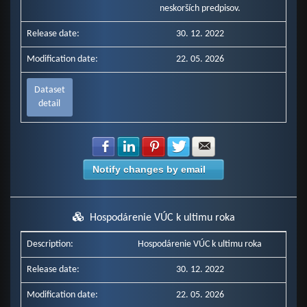
neskorších predpisov.
Release date:
30. 12. 2022
Modification date:
22. 05. 2026
Dataset
detail
Share with Facebook
Share with LinkedIn
Share with Pinterest
Share with Twitter
Share with E-mail
Notify changes by email
Hospodárenie VÚC k ultimu roka
Description:
Hospodárenie VÚC k ultimu roka
Release date:
30. 12. 2022
Modification date:
22. 05. 2026