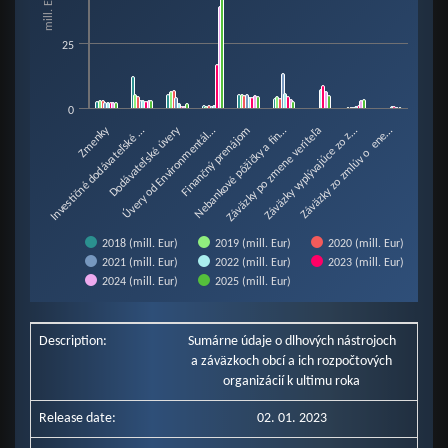
mill. Eur
View as data table, Chart
The chart has 1 X axis displaying categories.
25
The chart has 1 Y axis displaying mill. Eur. Data ranges from 0 to 59.36.
0
Úvery od Environmentál…
Dodávateľské úvery
Zmenky
Finančný prenájom
Záväzky vyplývajúce zo z…
Nebankové pôžičky a fin…
Investičné dodávateľské …
Záväzky zo zmlúv o ene…
Záväzky po zmene veriteľa
2018 (mill. Eur)
2019 (mill. Eur)
2020 (mill. Eur)
2021 (mill. Eur)
2022 (mill. Eur)
2023 (mill. Eur)
2024 (mill. Eur)
2025 (mill. Eur)
End of interactive chart.
Description:
Sumárne údaje o dlhových nástrojoch
a záväzkoch obcí a ich rozpočtových
organizácií k ultimu roka
Release date:
02. 01. 2023