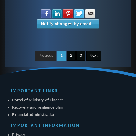
Share with Facebook
Share with LinkedIn
Share with Pinterest
Share with Twitter
Share with E-mail
Notify changes by email
Previous
1
2
3
Next
IMPORTANT LINKS
Portal of Ministry of Finance
Recovery and resilience plan
Financial administration
IMPORTANT INFORMATION
Privacy