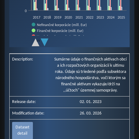
0
2017
2018
2019
2020
2021
2022
2023
2024
2025
Nefinančné korporácie (mill. Eur)
Finančné korporácie (mill. Eur)
Verejná správa spolu (mill. Eur)
1/3
Domácnosti (mill. Eur)
End of interactive chart.
Neziskové inštitúcie slúžiace domácnostiam (mill. Eur)
Zahraničie (mill. Eur)
Description:
Sumárne údaje o finančných aktívach obcí
a ich rozpočtových organizácií k ultimu
roka. Údaje sú triedené podľa subsektora
národného hospodárstva, voči ktorým sa
finančné aktívum vykazuje/drží na
,,účtoch" územnej samosprávy.
Release date:
02. 01. 2023
Modification date:
26. 03. 2026
Dataset
detail