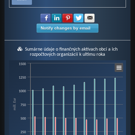
Share with Facebook
Share with LinkedIn
Share with Pinterest
Share with Twitter
Share with E-mail
Notify changes by email
Sumárne údaje o finančných aktívach obcí a ich
rozpočtových organizácií k ultimu roka
Chart
1500
1250
Bar chart with 6 data series.
View as data table, Chart
1000
The chart has 1 X axis displaying categories.
mill. Eur
The chart has 1 Y axis displaying mill. Eur. Data ranges from 0.02 to 1236.
750
500
250