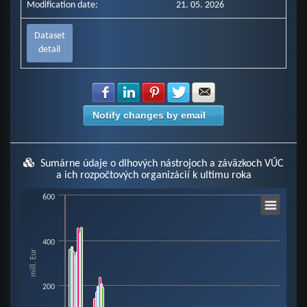
Modification date:
21. 05. 2026
Dataset
detail
Share with Facebook
Share with LinkedIn
Share with Pinterest
Share with Twitter
Share with E-mail
Notify changes by email
Sumárne údaje o dlhových nástrojoch a záväzkoch VÚC
a ich rozpočtových organizácií k ultimu roka
Chart
600
Bar chart with 8 data series.
400
mill. Eur
View as data table, Chart
The chart has 1 X axis displaying categories.
200
The chart has 1 Y axis displaying mill. Eur. Data ranges from 0 to 460.73.