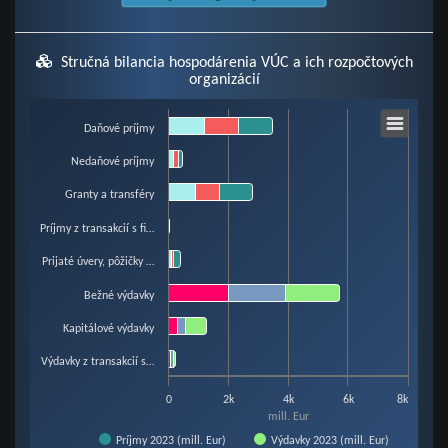
Stručná bilancia hospodárenia VÚC a ich rozpočtových
organizácií
Chart
Daňové príjmy
Nedaňové príjmy
Bar chart with 6 data series.
Granty a transféry
View as data table, Chart
The chart has 1 X axis displaying categories.
Príjmy z transakcií s fi…
The chart has 1 Y axis displaying mill. Eur. Data ranges from 0 to 5722.01.
Prijaté úvery, pôžičky …
Bežné výdavky
Kapitálové výdavky
Výdavky z transakcií s…
0
2k
4k
6k
8k
mill. Eur
Príjmy 2023 (mill. Eur)
Výdavky 2023 (mill. Eur)