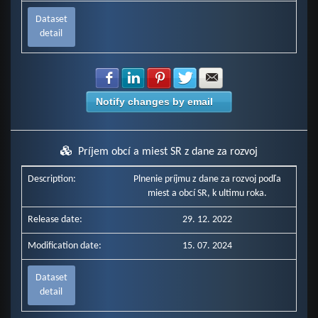
Dataset
detail
Share with Facebook
Share with LinkedIn
Share with Pinterest
Share with Twitter
Share with E-mail
Notify changes by email
Príjem obcí a miest SR z dane za rozvoj
Description:
Plnenie príjmu z dane za rozvoj podľa
miest a obcí SR, k ultimu roka.
Release date:
29. 12. 2022
Modification date:
15. 07. 2024
Dataset
detail