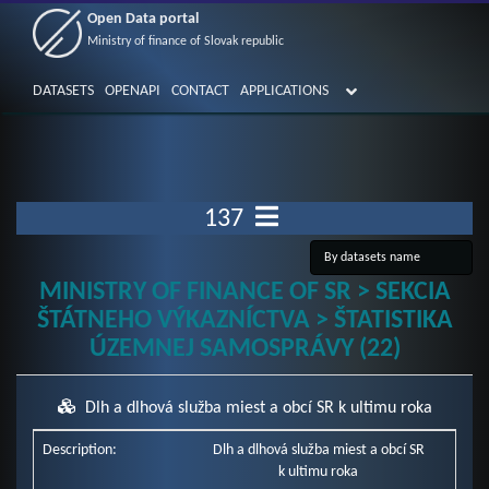
Open Data portal
Ministry of finance of Slovak republic
DATASETS
OPENAPI
CONTACT
APPLICATIONS
137
MINISTRY OF FINANCE OF SR > SEKCIA
ŠTÁTNEHO VÝKAZNÍCTVA > ŠTATISTIKA
ÚZEMNEJ SAMOSPRÁVY (22)
Dlh a dlhová služba miest a obcí SR k ultimu roka
Description:
Dlh a dlhová služba miest a obcí SR
k ultimu roka