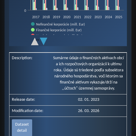
0
2017
2018
2019
2020
2021
2022
2023
2024
2025
Nefinančné korporácie (mill. Eur)
Finančné korporácie (mill. Eur)
Verejná správa spolu (mill. Eur)
1/3
Domácnosti (mill. Eur)
End of interactive chart.
Neziskové inštitúcie slúžiace domácnostiam (mill. Eur)
Zahraničie (mill. Eur)
Description:
Sumárne údaje o finančných aktívach obcí
a ich rozpočtových organizácií k ultimu
roka. Údaje sú triedené podľa subsektora
národného hospodárstva, voči ktorým sa
finančné aktívum vykazuje/drží na
,,účtoch" územnej samosprávy.
Release date:
02. 01. 2023
Modification date:
26. 03. 2026
Dataset
detail