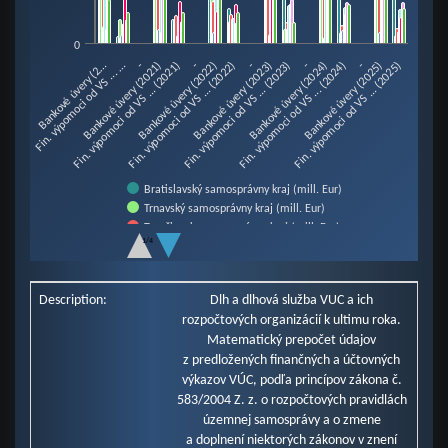
The chart has 1 Y axis displaying mill. Eur. Data ranges from 5.03 to 101.27
0
-
-
-
Bankové úvery (2…
Bankové úvery (2021)
Bankové úvery (2022)
Bankové úvery (2023)
Bankové úvery (2024)
Bankové úvery (2025)
Fin. výpomoci od VS ... …
Fin. výpomoci od VS ... (2021)
Fin. výpomoci od VS ... (2022)
Fin. výpomoci od VS ... (2023)
Fin. výpomoci od VS ... (2024)
Fin. výpomoci od VS ... (2025)
-
-
Bratislavský samosprávny kraj (mill. Eur)
Trnavský samosprávny kraj (mill. Eur)
Trenčiansky samosprávny kraj (mill. Eur)
1/4
Nitriansky samosprávny kraj (mill. Eur)
Žilinský samosprávny kraj (mill. Eur)
End of interactive chart.
Banskobystrický samosprávny kraj (mill. Eur)
Description:
Dlh a dlhová služba VUC a ich
Prešovský samosprávny kraj (mill. Eur)
rozpočtových organizácií k ultimu roka.
Košický samosprávny kraj (mill. Eur)
Matematický prepočet údajov
z predložených finančných a účtovných
výkazov VÚC, podľa princípov zákona č.
583/2004 Z. z. o rozpočtových pravidlách
územnej samosprávy a o zmene
a doplnení niektorých zákonov v znení