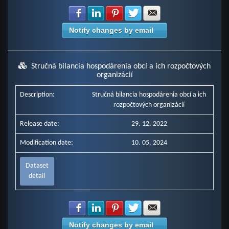
Share with Facebook
Share with LinkedIn
Share with Pinterest
Share with Twitter
Share with E-mail
Notify changes by email
Stručná bilancia hospodárenia obcí a ich rozpočtových
organizácií
Description:
Stručná bilancia hospodárenia obcí a ich
rozpočtových organizácií
Release date:
29. 12. 2022
Modification date:
10. 05. 2024
Dataset
detail
Share with Facebook
Share with LinkedIn
Share with Pinterest
Share with Twitter
Share with E-mail
Notify changes by email