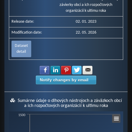
závierky obcí a ich rozpočtových
organizácií k ultimu roka
Release date:
02. 01. 2023
Modification date:
22. 05. 2026
Dataset
detail
Share with Facebook
Share with LinkedIn
Share with Pinterest
Share with Twitter
Share with E-mail
Notify changes by email
Sumárne údaje o dlhových nástrojoch a záväzkoch obcí
a ich rozpočtových organizácií k ultimu roka
Chart
1500