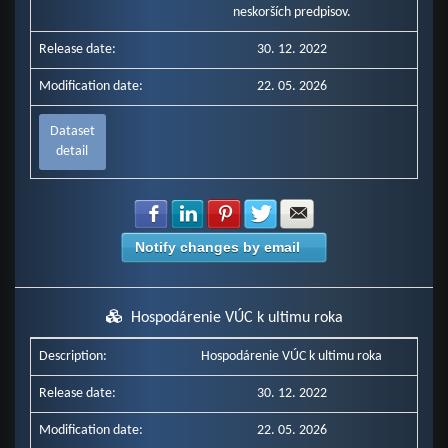
neskorších predpisov.
Release date:
30. 12. 2022
Modification date:
22. 05. 2026
Dataset
detail
Share with Facebook
Share with LinkedIn
Share with Pinterest
Share with Twitter
Share with E-mail
Notify changes by email
Hospodárenie VÚC k ultimu roka
Description:
Hospodárenie VÚC k ultimu roka
Release date:
30. 12. 2022
Modification date:
22. 05. 2026