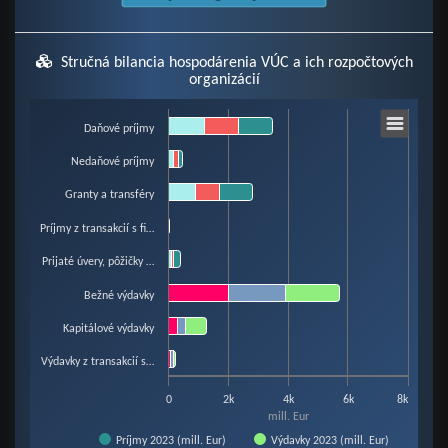
Stručná bilancia hospodárenia VÚC a ich rozpočtových
organizácií
Chart
Daňové príjmy
Nedaňové príjmy
Bar chart with 6 data series.
Granty a transféry
View as data table, Chart
The chart has 1 X axis displaying categories.
Príjmy z transakcií s fi…
The chart has 1 Y axis displaying mill. Eur. Data ranges from 0 to 5722.01.
Prijaté úvery, pôžičky …
Bežné výdavky
Kapitálové výdavky
Výdavky z transakcií s…
0
2k
4k
6k
8k
mill. Eur
Príjmy 2023 (mill. Eur)
Výdavky 2023 (mill. Eur)