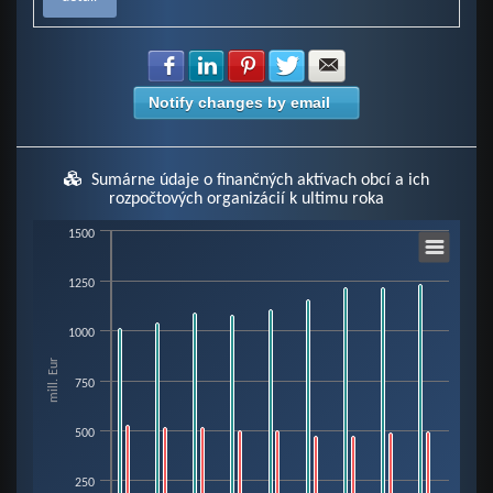
Share with Facebook
Share with LinkedIn
Share with Pinterest
Share with Twitter
Share with E-mail
Notify changes by email
Sumárne údaje o finančných aktívach obcí a ich
rozpočtových organizácií k ultimu roka
Chart
1500
1250
Bar chart with 6 data series.
View as data table, Chart
1000
The chart has 1 X axis displaying categories.
mill. Eur
The chart has 1 Y axis displaying mill. Eur. Data ranges from 0.02 to 1236.
750
500
250