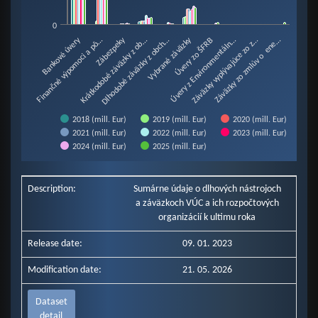
0
Úvery z Environmentáln…
Úvery zo ŠFRB
Zábezpeky
Bankové úvery
Vybrané záväzky
Krátkodobé záväzky z ob…
Záväzky vyplývajúce zo z…
Dlhodobé záväzky z obch…
Záväzky zo zmlúv o ene…
Finančné výpomoci a pô…
2018 (mill. Eur)
2019 (mill. Eur)
2020 (mill. Eur)
2021 (mill. Eur)
2022 (mill. Eur)
2023 (mill. Eur)
2024 (mill. Eur)
2025 (mill. Eur)
End of interactive chart.
Description:
Sumárne údaje o dlhových nástrojoch
a záväzkoch VÚC a ich rozpočtových
organizácií k ultimu roka
Release date:
09. 01. 2023
Modification date:
21. 05. 2026
Dataset
detail