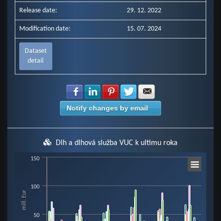
Release date:
29. 12. 2022
Modification date:
15. 07. 2024
Dataset
detail
Share with Facebook
Share with LinkedIn
Share with Pinterest
Share with Twitter
Share with E-mail
Notify changes by email
Dlh a dlhová služba VUC k ultimu roka
Chart
150
100
Bar chart with 8 data series.
mill. Eur
View as data table, Chart
The chart has 1 X axis displaying categories.
50