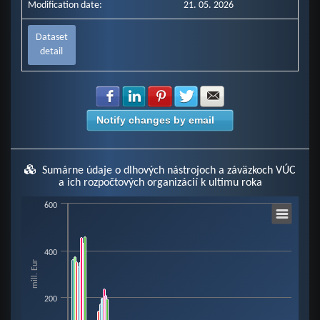
Modification date:
21. 05. 2026
Dataset
detail
Share with Facebook
Share with LinkedIn
Share with Pinterest
Share with Twitter
Share with E-mail
Notify changes by email
Sumárne údaje o dlhových nástrojoch a záväzkoch VÚC
a ich rozpočtových organizácií k ultimu roka
Chart
600
Bar chart with 8 data series.
400
mill. Eur
View as data table, Chart
The chart has 1 X axis displaying categories.
200
The chart has 1 Y axis displaying mill. Eur. Data ranges from 0 to 460.73.