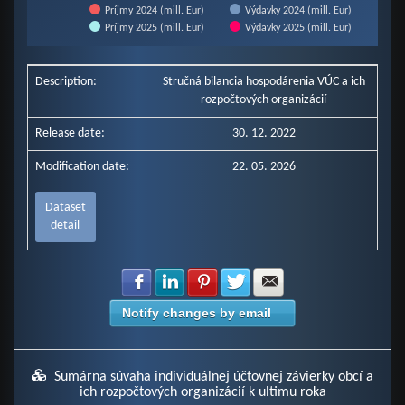
Príjmy 2024 (mill. Eur)
Výdavky 2024 (mill. Eur)
Príjmy 2025 (mill. Eur)
Výdavky 2025 (mill. Eur)
End of interactive chart.
Description:
Stručná bilancia hospodárenia VÚC a ich
rozpočtových organizácií
Release date:
30. 12. 2022
Modification date:
22. 05. 2026
Dataset
detail
Share with Facebook
Share with LinkedIn
Share with Pinterest
Share with Twitter
Share with E-mail
Notify changes by email
Sumárna súvaha individuálnej účtovnej závierky obcí a
ich rozpočtových organizácií k ultimu roka