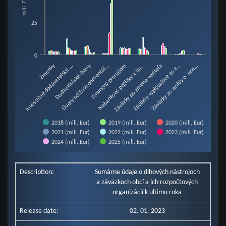
mill. Eur
View as data table, Chart
The chart has 1 X axis displaying categories.
25
The chart has 1 Y axis displaying mill. Eur. Data ranges from 0 to 59.36.
0
Úvery od Environmentál…
Dodávateľské úvery
Zmenky
Finančný prenájom
Záväzky vyplývajúce zo z…
Nebankové pôžičky a fin…
Investičné dodávateľské …
Záväzky zo zmlúv o ene…
Záväzky po zmene veriteľa
2018 (mill. Eur)
2019 (mill. Eur)
2020 (mill. Eur)
2021 (mill. Eur)
2022 (mill. Eur)
2023 (mill. Eur)
2024 (mill. Eur)
2025 (mill. Eur)
End of interactive chart.
Description:
Sumárne údaje o dlhových nástrojoch
a záväzkoch obcí a ich rozpočtových
organizácií k ultimu roka
Release date:
02. 01. 2023