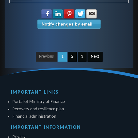
Share with Facebook
Share with LinkedIn
Share with Pinterest
Share with Twitter
Share with E-mail
Notify changes by email
Previous
1
2
3
Next
IMPORTANT LINKS
Portal of Ministry of Finance
Recovery and resilience plan
Financial administration
IMPORTANT INFORMATION
Privacy