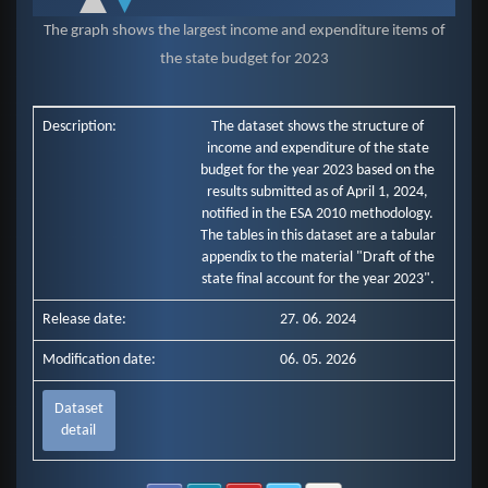
Administratívne poplatky a iné poplatky a platby (mill. Eur)
End of interactive chart.
Iné nedaňové príjmy (mill. Eur)
The graph shows the largest income and expenditure items of
Granty a transfery (mill. Eur)
the state budget for 2023
Mzdy, platy, služobné príjmy a ostatné osobné vyrovnania (mill. E…
Poistné a príspevok do poisťovní (mill. Eur)
Tovary a služby (mill. Eur)
Description:
Bežné transfery (mill. Eur)
The dataset shows the structure of
Obstarávanie kapitálových aktív (mill. Eur)
income and expenditure of the state
Kapitálové transfery (mill. Eur)
budget for the year 2023 based on the
results submitted as of April 1, 2024,
notified in the ESA 2010 methodology.
The tables in this dataset are a tabular
appendix to the material "Draft of the
state final account for the year 2023".
Release date:
27. 06. 2024
Modification date:
06. 05. 2026
Dataset
detail