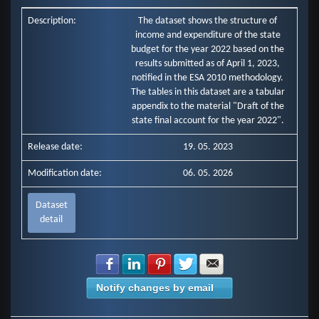
Granty a transfery (mill. Eur)
Description:
The dataset shows the structure of
Mzdy, platy, služobné príjmy a ostatné osobné vyrovnania (mill. E…
income and expenditure of the state
Poistné a príspevok do poisťovní (mill. Eur)
budget for the year 2022 based on the
Tovary a služby (mill. Eur)
results submitted as of April 1, 2023,
Bežné transfery (mill. Eur)
notified in the ESA 2010 methodology.
Obstarávanie kapitálových aktív (mill. Eur)
Kapitálové transfery (mill. Eur)
The tables in this dataset are a tabular
appendix to the material "Draft of the
state final account for the year 2022".
Release date:
19. 05. 2023
Modification date:
06. 05. 2026
Dataset
detail
Share with Facebook
Share with LinkedIn
Share with Pinterest
Share with Twitter
Share with E-mail
Notify changes by email