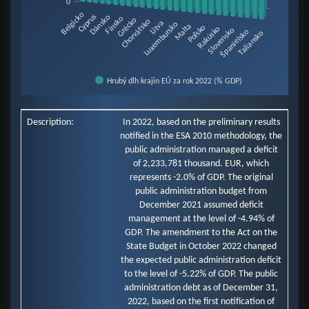
0
Belgicko
Cyprus
Dánsko
Fínsko
Grécko
Chorvátsko
Litva
Luxembursko
Malta
Poľsko
Rakúsko
Slovensko
Španielsko
Taliansko
Hrubý dlh krajín EÚ za rok 2022 (% GDP)
End of interactive chart.
Description:
In 2022, based on the preliminary results
notified in the ESA 2010 methodology, the
public administration managed a deficit
of 2,233,781 thousand. EUR, which
represents -2.0% of GDP. The original
public administration budget from
December 2021 assumed deficit
management at the level of -4.94% of
GDP. The amendment to the Act on the
State Budget in October 2022 changed
the expected public administration deficit
to the level of -5.22% of GDP. The public
administration debt as of December 31,
2022, based on the first notification of