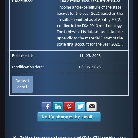
Description:
The dataset shows the structure of
Mzdy, platy, služobné príjmy a ostatné osobné vyrovnania (mill. E…
income and expenditure of the state
Poistné a príspevok do poisťovní (mill. Eur)
budget for the year 2021 based on the
Tovary a služby (mill. Eur)
results submitted as of April 1, 2022,
Bežné transfery (mill. Eur)
notified in the ESA 2010 methodology.
Obstarávanie kapitálových aktív (mill. Eur)
Kapitálové transfery (mill. Eur)
The tables in this dataset are a tabular
appendix to the material "Draft of the
state final account for the year 2021".
Release date:
19. 05. 2023
Modification date:
06. 05. 2026
Dataset
detail
Share with Facebook
Share with LinkedIn
Share with Pinterest
Share with Twitter
Share with E-mail
Notify changes by email