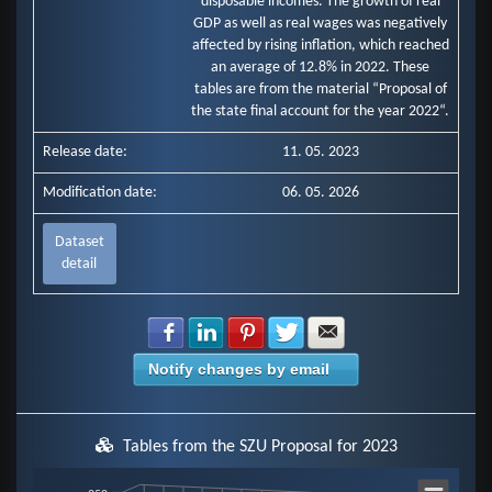
disposable incomes. The growth of real
GDP as well as real wages was negatively
affected by rising inflation, which reached
an average of 12.8% in 2022. These
tables are from the material “Proposal of
the state final account for the year 2022“.
Release date:
11. 05. 2023
Modification date:
06. 05. 2026
Dataset
detail
Share with Facebook
Share with LinkedIn
Share with Pinterest
Share with Twitter
Share with E-mail
Notify changes by email
Tables from the SZU Proposal for 2023
Chart