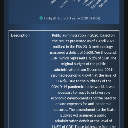
Luxembursko
Rakúsko
Slovensko
Španielsko
Taliansko
Hrubý dlh krajín EÚ za rok 2020 (% GDP)
End of interactive chart.
Description:
Public administration in 2020, based on
the results presented as of 1 April 2021
notified in the ESA 2010 methodology,
managed a deficit of 5,608,766 thousand.
EUR, which represents -6.2% of GDP. The
original budget of the public
administration from December 2019
assumed economic growth at the level of
-0.49%. Due to the outbreak of the
COVID-19 pandemic in the world, it was
necessary to react to unfavorable
economic developments and the need to
ensure expenses for anti-pandemic
measures. The amendment to the State
Budget Act assumed a public
administration deficit at the level of
11.6% of GDP. These tables are from the