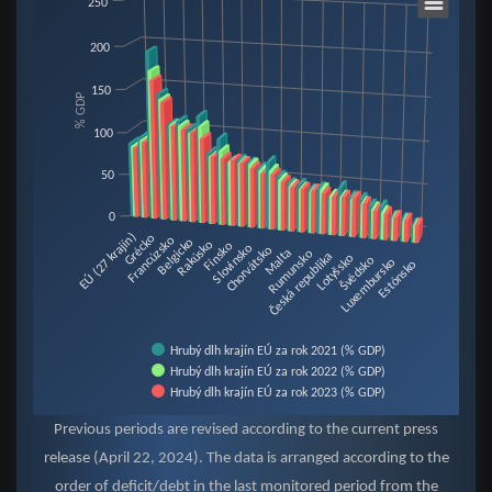
250
200
Bar chart with 3 data series.
View as data table, Chart
150
% GDP
The chart has 1 X axis displaying categories.
100
The chart has 1 Y axis displaying % GDP. Data ranges from 17.8 to 195.
50
0
EÚ (27 krajín)
Grécko
Francúzsko
Belgicko
Rakúsko
Fínsko
Slovinsko
Chorvátsko
Malta
Rumunsko
Česká republika
Lotyšsko
Švédsko
Luxembursko
Estónsko
Hrubý dlh krajín EÚ za rok 2021 (% GDP)
Hrubý dlh krajín EÚ za rok 2022 (% GDP)
Hrubý dlh krajín EÚ za rok 2023 (% GDP)
End of interactive chart.
Previous periods are revised according to the current press
release (April 22, 2024). The data is arranged according to the
order of deficit/debt in the last monitored period from the