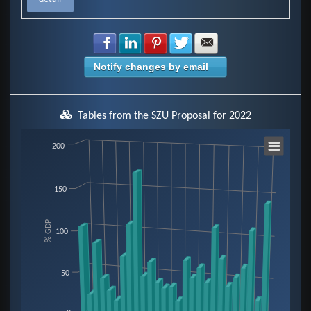
Share with Facebook
Share with LinkedIn
Share with Pinterest
Share with Twitter
Share with E-mail
Notify changes by email
Tables from the SZU Proposal for 2022
Chart
200
Bar chart with 27 bars.
150
View as data table, Chart
The chart has 1 X axis displaying categories.
% GDP
The chart has 1 Y axis displaying % GDP. Data ranges from 18.4 to 171.3.
100
50