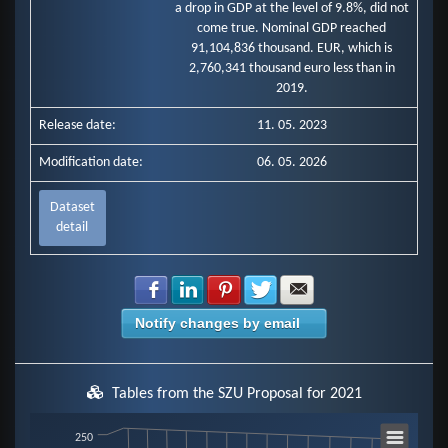
a drop in GDP at the level of 9.8%, did not
come true. Nominal GDP reached
91,104,836 thousand. EUR, which is
2,760,341 thousand euro less than in
2019.
Release date:
11. 05. 2023
Modification date:
06. 05. 2026
Dataset
detail
Share with Facebook
Share with LinkedIn
Share with Pinterest
Share with Twitter
Share with E-mail
Notify changes by email
Tables from the SZU Proposal for 2021
Chart
250