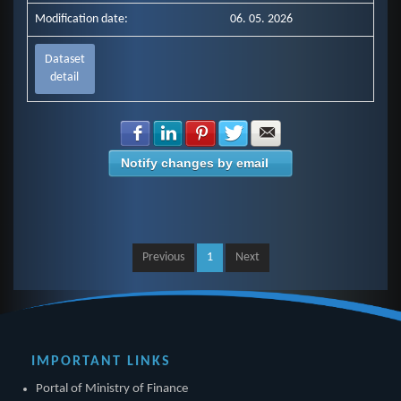
Modification date:
06. 05. 2026
Dataset
detail
Share with Facebook
Share with LinkedIn
Share with Pinterest
Share with Twitter
Share with E-mail
Notify changes by email
Previous
1
Next
IMPORTANT LINKS
Portal of Ministry of Finance