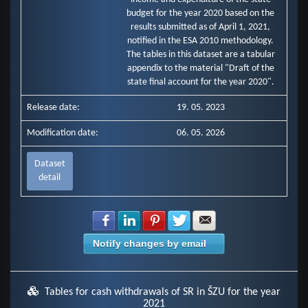
Poistné a príspevok do poisťovní (mill. Eur)
budget for the year 2020 based on the
Tovary a služby (mill. Eur)
results submitted as of April 1, 2021,
Bežné transfery (mill. Eur)
notified in the ESA 2010 methodology.
Obstarávanie kapitálových aktív (mill. Eur)
Kapitálové transfery (mill. Eur)
The tables in this dataset are a tabular
appendix to the material "Draft of the
state final account for the year 2020".
Release date:
19. 05. 2023
Modification date:
06. 05. 2026
Dataset
detail
Share with Facebook
Share with LinkedIn
Share with Pinterest
Share with Twitter
Share with E-mail
Notify changes by email
Tables for cash withdrawals of SR in ŠZU for the year
2021