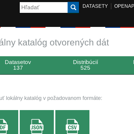
DATASETY
OPENAP
álny katalóg otvorených dát
Datasetov
Distribúcií
137
525
uť lokálny katalóg v požadovanom formáte: