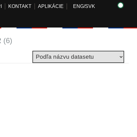
I
KONTAKT
APLIKÁCIE
ENG
/
SVK
(6)