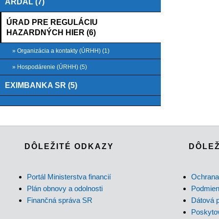
ARDAL (7)
ÚRAD PRE REGULÁCIU
HAZARDNÝCH HIER (6)
» Organizácia a kontakty (ÚRHH) (1)
» Hospodárenie (ÚRHH) (5)
EXIMBANKA SR (5)
DÔLEŽITÉ ODKAZY
DÔLEŽ
Portál Ministerstva financií
Ochrana
Plán obnovy a odolnosti
Podmienk
Finančná správa SR
Dátová p
Poskytov