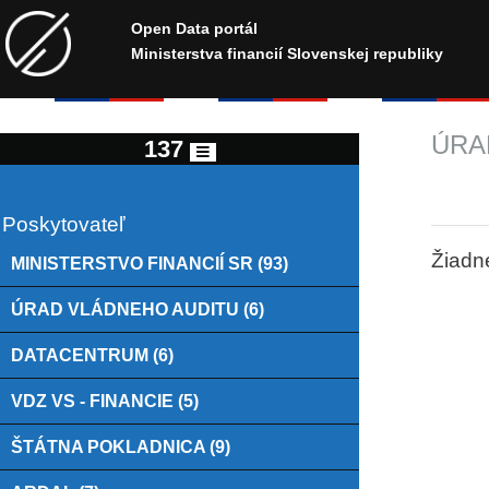
Open Data portál
Ministerstva financií Slovenskej republiky
ÚRA
137
Poskytovateľ
Žiadn
MINISTERSTVO FINANCIÍ SR (93)
ÚRAD VLÁDNEHO AUDITU (6)
DATACENTRUM (6)
VDZ VS - FINANCIE (5)
ŠTÁTNA POKLADNICA (9)