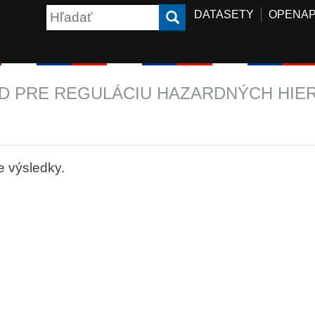
DATASETY
OPENAP
D PRE REGULÁCIU HAZARDNÝCH HIER 
e výsledky.