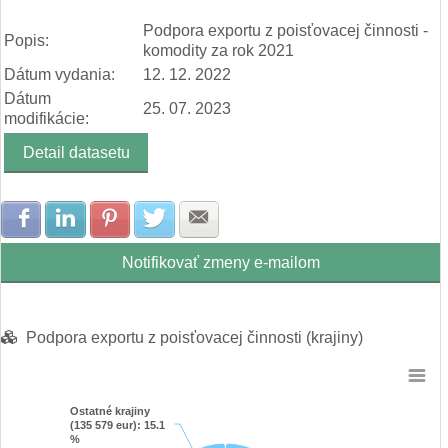
Rôzne priemyselné výrobky (9 680 eur)
End of interactive chart.
Ostatné komodity (8 918 eur)
Podpora exportu z poisťovacej činnosti -
Popis:
komodity za rok 2021
Dátum vydania:
12. 12. 2022
Dátum
25. 07. 2023
modifikácie:
Detail datasetu
Zdielať na Facebook
Zdielať na LinkedIn
Zdielať na Pinterest
Zdielať na Twitter
Zdielať na E-mail
Notifikovať zmeny e-mailom
Podpora exportu z poisťovacej činnosti (krajiny)
Chart
Ostatné krajiny
Ostatné krajiny
Pie chart with 11 slices.
(135 579 eur)
(135 579 eur)
: 15.1
: 15.1
%
%
View as data table, Chart