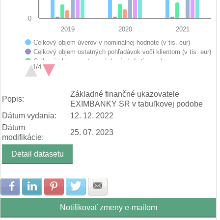
0
2019
2020
2021
Celkový objem úverov v nominálnej hodnote (v tis. eur)
Celkový objem ostatných pohľadávok voči klientom (v tis. eur)
Celkový objem vystavených záruk (v tis. eur)
1/4
Celkový objem vystavených antikorona záruk (v tis. eur)
Poistná angažovanosť (v tis. eur)
End of interactive chart.
Vlastné imanie (v tis. eur)
Základné finančné ukazovatele
Popis:
Bilančná suma (v tis. eur)
EXIMBANKY SR v tabuľkovej podobe
Dátum vydania:
12. 12. 2022
Dátum
25. 07. 2023
modifikácie:
Detail datasetu
Zdielať na Facebook
Zdielať na LinkedIn
Zdielať na Pinterest
Zdielať na Twitter
Zdielať na E-mail
Notifikovať zmeny e-mailom