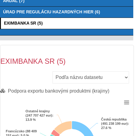
ARDAL (7)
ÚRAD PRE REGULÁCIU HAZARDNÝCH HIER (6)
EXIMBANKA SR (5)
EXIMBANKA SR (5)
Podpora exportu bankovými produktmi (krajiny)
Chart
Ostatné krajiny
Ostatné krajiny
(247 707 427 eur)
(247 707 427 eur)
:
:
Pie chart with 9 slices.
Česká republika
Česká republika
13.9 %
13.9 %
(491 238 199 eur)
(491 238 199 eur)
:
:
View as data table, Chart
27.6 %
27.6 %
Francúzsko (88 409
Francúzsko (88 409
152 eur)
152 eur)
: 5.0 %
: 5.0 %