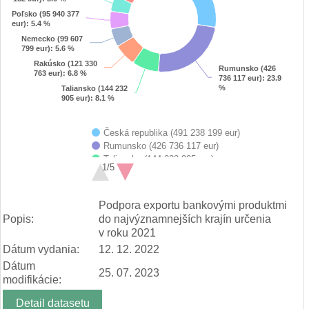
Poľsko (95 940 377
Poľsko (95 940 377
eur)
eur)
: 5.4 %
: 5.4 %
Nemecko (99 607
Nemecko (99 607
799 eur)
799 eur)
: 5.6 %
: 5.6 %
Rakúsko (121 330
Rakúsko (121 330
Rumunsko (426
Rumunsko (426
763 eur)
763 eur)
: 6.8 %
: 6.8 %
736 117 eur)
736 117 eur)
: 23.9
: 23.9
%
%
Taliansko (144 232
Taliansko (144 232
905 eur)
905 eur)
: 8.1 %
: 8.1 %
Česká republika (491 238 199 eur)
Rumunsko (426 736 117 eur)
Taliansko (144 232 905 eur)
1/5
Rakúsko (121 330 763 eur)
Nemecko (99 607 799 eur)
End of interactive chart.
Poľsko (95 940 377 eur)
Podpora exportu bankovými produktmi
Francúzsko (88 409 152 eur)
Popis:
do najvýznamnejších krajín určenia
Maďarsko (67 168 992 eur)
v roku 2021
Ostatné krajiny (247 707 427 eur)
Dátum vydania:
12. 12. 2022
Dátum
25. 07. 2023
modifikácie:
Detail datasetu