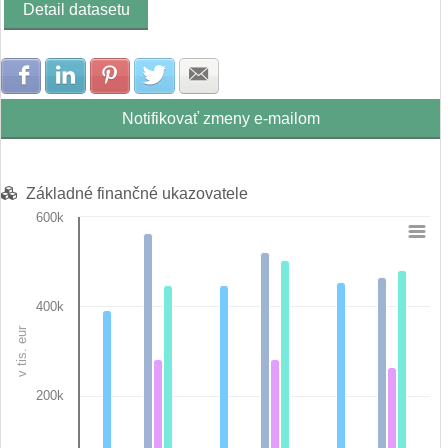
Detail datasetu
Zdielať na Facebook
Zdielať na LinkedIn
Zdielať na Pinterest
Zdielať na Twitter
Zdielať na E-mail
Notifikovať zmeny e-mailom
Základné finančné ukazovatele
600k
Chart
Bar chart with 7 data series.
View as data table, Chart
400k
The chart has 1 X axis displaying categories.
v tis. eur
The chart has 1 Y axis displaying v tis. eur. Data ranges from 
200k