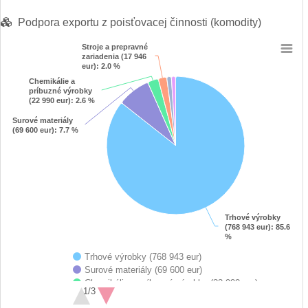
Podpora exportu z poisťovacej činnosti (komodity)
Stroje a prepravné
Stroje a prepravné
Chart
zariadenia (17 946
zariadenia (17 946
eur)
eur)
: 2.0 %
: 2.0 %
Chemikálie a
Chemikálie a
Pie chart with 6 slices.
príbuzné výrobky
príbuzné výrobky
View as data table, Chart
(22 990 eur)
(22 990 eur)
: 2.6 %
: 2.6 %
Surové materiály
Surové materiály
(69 600 eur)
(69 600 eur)
: 7.7 %
: 7.7 %
Trhové výrobky
Trhové výrobky
(768 943 eur)
(768 943 eur)
: 85.6
: 85.6
%
%
Trhové výrobky (768 943 eur)
Surové materiály (69 600 eur)
Chemikálie a príbuzné výrobky (22 990 eur)
1/3
Stroje a prepravné zariadenia (17 946 eur)