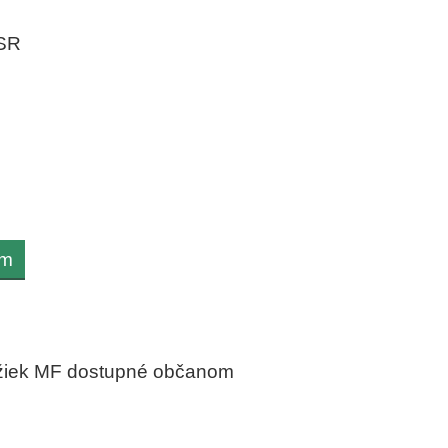
 SR
om
ložiek MF dostupné občanom