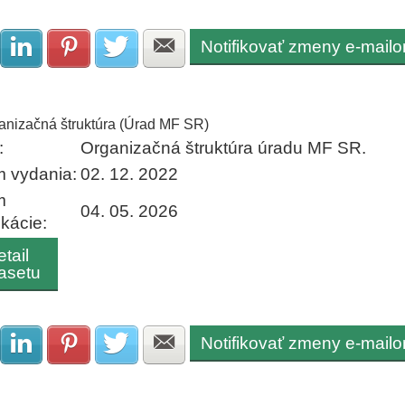
Notifikovať zmeny e-mail
Zdielať na Facebook
Zdielať na LinkedIn
Zdielať na Pinterest
Zdielať na Twitter
Zdielať na E-mail
anizačná štruktúra (Úrad MF SR)
:
Organizačná štruktúra úradu MF SR.
 vydania:
02. 12. 2022
m
04. 05. 2026
ikácie:
tail
asetu
Notifikovať zmeny e-mail
Zdielať na Facebook
Zdielať na LinkedIn
Zdielať na Pinterest
Zdielať na Twitter
Zdielať na E-mail