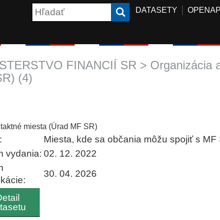
DATASETY
OPENAP
STERSTVO FINANCIÍ SR > Organizácia a 
R) (4)
taktné miesta (Úrad MF SR)
:
Miesta, kde sa občania môžu spojiť s MF
 vydania:
02. 12. 2022
m
30. 04. 2026
ikácie:
etail
tasetu