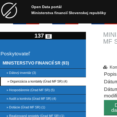
Open Data portál
Ministerstva financií Slovenskej republiky
MINI
137
MF S
Poskytovateľ
MINISTERSTVO FINANCIÍ SR (93)
Kon
» Dátový inventár (3)
Popis
Dátum
» Organizácia a kontakty (Úrad MF SR) (4)
Dátu
» Hospodárenie (Úrad MF SR) (5)
modif
» Audit a kontrola (Úrad MF SR) (4)
D
» Dotácie (Úrad MF SR) (1)
da
» Realizované projekty (Úrad MF SR) (1)