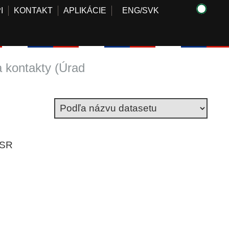
I
KONTAKT
APLIKÁCIE
ENG
/
SVK
kontakty (Úrad
 SR