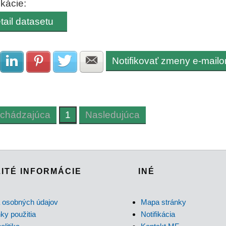
ikácie:
tail datasetu
Notifikovať zmeny e-mail
Zdielať na Facebook
Zdielať na LinkedIn
Zdielať na Pinterest
Zdielať na Twitter
Zdielať na E-mail
chádzajúca
1
Nasledujúca
ITÉ INFORMÁCIE
INÉ
 osobných údajov
Mapa stránky
y použitia
Notifikácia