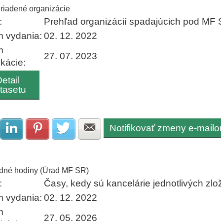
riadené organizácie
:
Prehľad organizácií spadajúcich pod MF
 vydania:
02. 12. 2022
m
27. 07. 2023
ikácie:
etail
tasetu
Notifikovať zmeny e-mail
Zdielať na Facebook
Zdielať na LinkedIn
Zdielať na Pinterest
Zdielať na Twitter
Zdielať na E-mail
dné hodiny (Úrad MF SR)
:
Časy, kedy sú kancelárie jednotlivých z
 vydania:
02. 12. 2022
m
27. 05. 2026