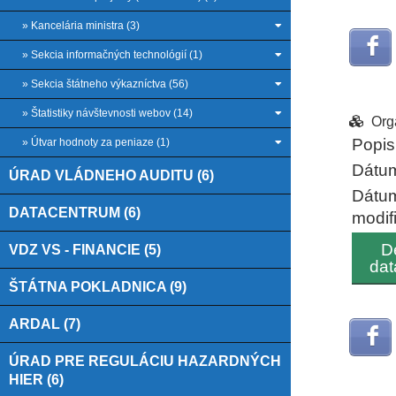
» Kancelária ministra (3)
» Sekcia informačných technológií (1)
» Sekcia štátneho výkazníctva (56)
» Štatistiky návštevnosti webov (14)
Org
Popis
» Útvar hodnoty za peniaze (1)
Dátum
ÚRAD VLÁDNEHO AUDITU (6)
Dátu
DATACENTRUM (6)
modif
De
VDZ VS - FINANCIE (5)
dat
ŠTÁTNA POKLADNICA (9)
ARDAL (7)
ÚRAD PRE REGULÁCIU HAZARDNÝCH
HIER (6)