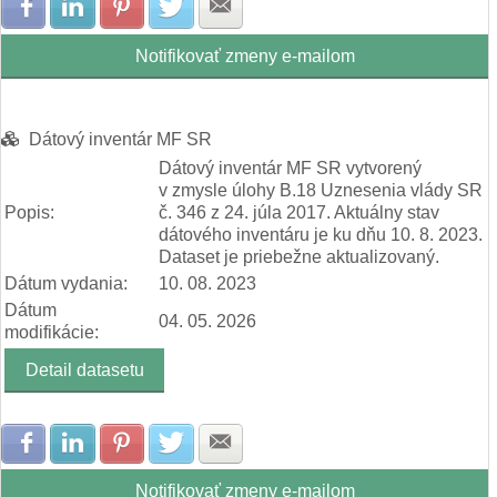
Zdielať na Facebook
Zdielať na LinkedIn
Zdielať na Pinterest
Zdielať na Twitter
Zdielať na E-mail
Notifikovať zmeny e-mailom
Dátový inventár MF SR
Dátový inventár MF SR vytvorený
v zmysle úlohy B.18 Uznesenia vlády SR
Popis:
č. 346 z 24. júla 2017. Aktuálny stav
dátového inventáru je ku dňu 10. 8. 2023.
Dataset je priebežne aktualizovaný.
Dátum vydania:
10. 08. 2023
Dátum
04. 05. 2026
modifikácie:
Detail datasetu
Zdielať na Facebook
Zdielať na LinkedIn
Zdielať na Pinterest
Zdielať na Twitter
Zdielať na E-mail
Notifikovať zmeny e-mailom