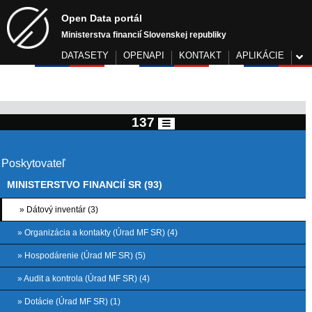
Open Data portál
Ministerstva financií Slovenskej republiky
DATASETY
OPENAPI
KONTAKT
APLIKÁCIE
137
Poskytovateľ
MINISTERSTVO FINANCIÍ SR (93)
» Dátový inventár (3)
» Organizácia a kontakty (Úrad MF SR) (4)
» Hospodárenie (Úrad MF SR) (5)
» Audit a kontrola (Úrad MF SR) (4)
» Dotácie (Úrad MF SR) (1)